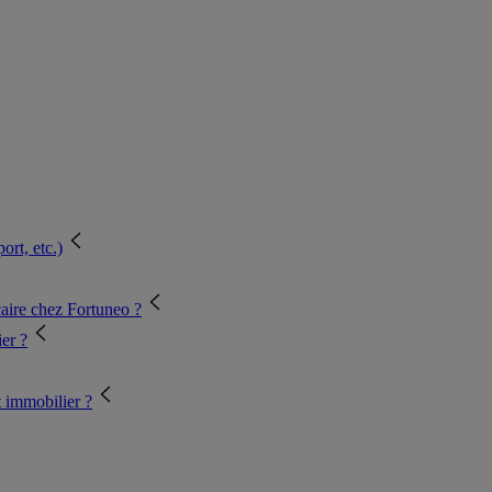
ort, etc.)
caire chez Fortuneo ?
er ?
t immobilier ?