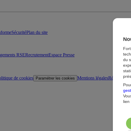
onforme
Sécurité
Plan du site
Nou
For
tech
agements RSE
Recrutement
Espace Presse
du s
expé
stat
prés
litique de cookies
Mentions légales
Réglementat
Paramétrer les cookies
Pour
gest
Vous
lien