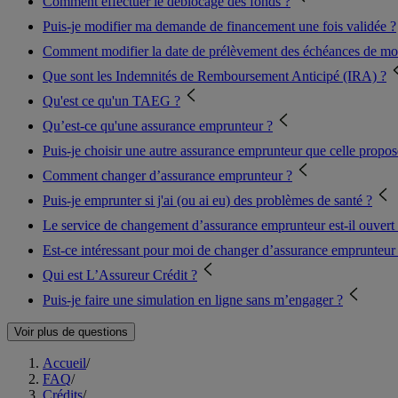
Comment effectuer le déblocage des fonds ?
Puis-je modifier ma demande de financement une fois validée ?
Comment modifier la date de prélèvement des échéances de mon
Que sont les Indemnités de Remboursement Anticipé (IRA) ?
Qu'est ce qu'un TAEG ?
Qu’est-ce qu'une assurance emprunteur ?
Puis-je choisir une autre assurance emprunteur que celle propo
Comment changer d’assurance emprunteur ?
Puis-je emprunter si j'ai (ou ai eu) des problèmes de santé ?
Le service de changement d’assurance emprunteur est-il ouvert 
Est-ce intéressant pour moi de changer d’assurance emprunteur
Qui est L’Assureur Crédit ?
Puis-je faire une simulation en ligne sans m’engager ?
Voir plus de questions
Accueil
/
FAQ
/
Crédits
/