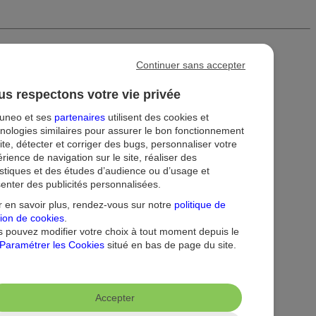
Continuer sans accepter
s respectons votre vie privée
tuneo et ses
partenaires
utilisent des cookies et
nologies similaires pour assurer le bon fonctionnement
ite, détecter et corriger des bugs, personnaliser votre
rience de navigation sur le site, réaliser des
istiques et des études d’audience ou d’usage et
enter des publicités personnalisées.
ion
Droit au compte et clients fragiles
Dispositif d'alerte
 en savoir plus, rendez-vous sur notre
politique de
ion de cookies
.
 pouvez modifier votre choix à tout moment depuis le
Paramétrer les Cookies
situé en bas de page du site.
Accepter