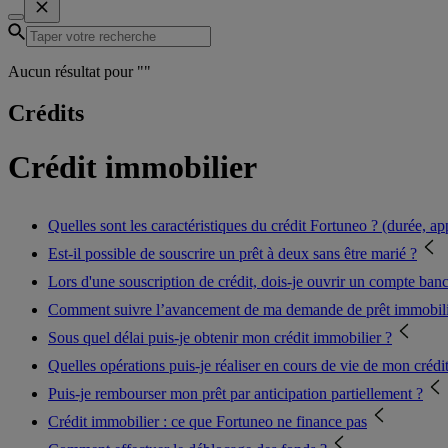
Aucun résultat pour "
"
Crédits
Crédit immobilier
Quelles sont les caractéristiques du crédit Fortuneo ? (durée, app
Est-il possible de souscrire un prêt à deux sans être marié ?
Lors d'une souscription de crédit, dois-je ouvrir un compte ban
Comment suivre l’avancement de ma demande de prêt immobili
Sous quel délai puis-je obtenir mon crédit immobilier ?
Quelles opérations puis-je réaliser en cours de vie de mon crédi
Puis-je rembourser mon prêt par anticipation partiellement ?
Crédit immobilier : ce que Fortuneo ne finance pas