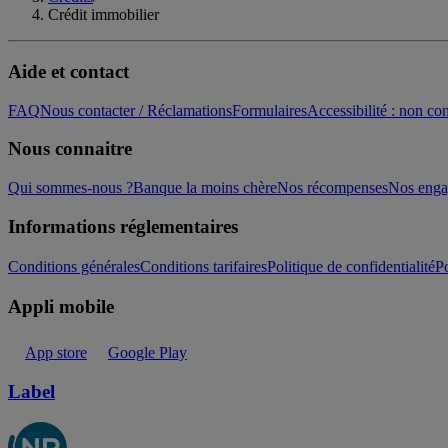
Crédit immobilier
Aide et contact
FAQ
Nous contacter / Réclamations
Formulaires
Accessibilité : non c
Nous connaitre
Qui sommes-nous ?
Banque la moins chère
Nos récompenses
Nos eng
Informations réglementaires
Conditions générales
Conditions tarifaires
Politique de confidentialité
Po
Appli mobile
App store
Google Play
Label