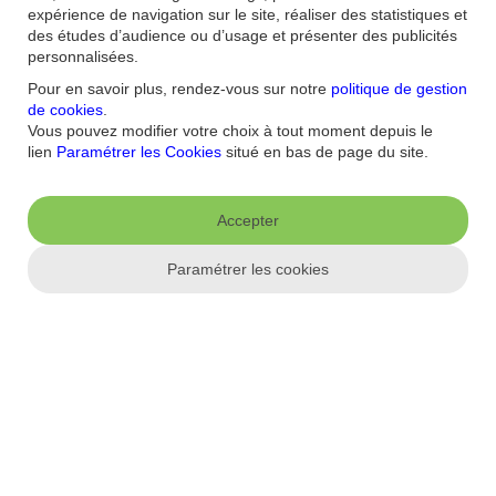
expérience de navigation sur le site, réaliser des statistiques et
?
des études d’audience ou d’usage et présenter des publicités
personnalisées.
Aide et contact
Pour en savoir plus, rendez-vous sur notre
politique de gestion
de cookies
.
FAQ
Nous contacter / Réclamations
Formulaires
Accessibilité : non
Vous pouvez modifier votre choix à tout moment depuis le
conforme
Sécurité
Plan du site
lien
Paramétrer les Cookies
situé en bas de page du site.
Nous connaitre
Accepter
Qui sommes-nous ?
Banque la moins chère
Nos récompenses
Nos
engagements RSE
Recrutement
Espace Presse
Paramétrer les cookies
Informations réglementaires
Conditions générales
Conditions tarifaires
Politique de
confidentialité
Politique de cookies
Mentions
Paramétrer les cookies
légales
Réglementation
Droit au compte et clients fragiles
Dispositif
d'alerte
Appli mobile
App store
Google Play