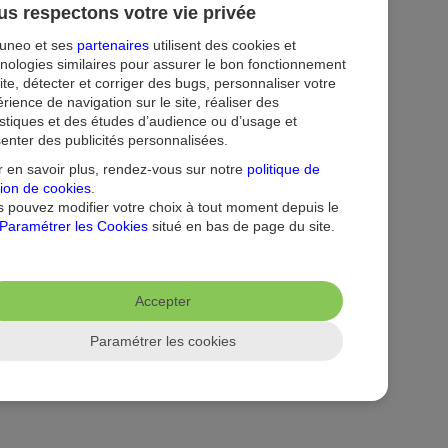
s respectons votre vie privée
tuneo et ses
partenaires
utilisent des cookies et
nologies similaires pour assurer le bon fonctionnement
ite, détecter et corriger des bugs, personnaliser votre
rience de navigation sur le site, réaliser des
istiques et des études d’audience ou d’usage et
enter des publicités personnalisées.
ion
Droit au compte et clients fragiles
Dispositif d'alerte
 en savoir plus, rendez-vous sur notre
politique de
ion de cookies
.
 pouvez modifier votre choix à tout moment depuis le
Paramétrer les Cookies
situé en bas de page du site.
Accepter
Paramétrer les cookies