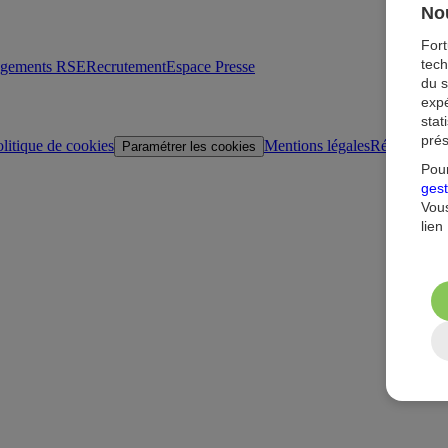
Nou
For
tech
agements RSE
Recrutement
Espace Presse
du s
expé
stat
prés
litique de cookies
Mentions légales
Réglementat
Paramétrer les cookies
Pour
gest
Vous
lien