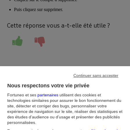
Puis cliquez sur supprimer.
Cette réponse vous a-t-elle été utile ?
Continuer sans accepter
Accueil
/
Nous respectons votre vie privée
FAQ
/
Banque
/
Fortuneo et ses
partenaires
utilisent des cookies et
Comment supprimer un compte externe / un IBAN ?
technologies similaires pour assurer le bon fonctionnement du
site, détecter et corriger des bugs, personnaliser votre
expérience de navigation sur le site, réaliser des statistiques et
Aide et contact
des études d’audience ou d’usage et présenter des publicités
personnalisées.
FAQ
Nous contacter / Réclamations
Formulaires
Accessibilité : non