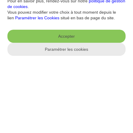
conforme
Sécurité
Plan du site
Pour en savoir plus, rendez-vous sur notre
politique de gestion
de cookies
.
Nous connaitre
Vous pouvez modifier votre choix à tout moment depuis le
lien
Paramétrer les Cookies
situé en bas de page du site.
Qui sommes-nous ?
Banque la moins chère
Nos récompenses
Nos
engagements RSE
Recrutement
Espace Presse
Accepter
Informations réglementaires
Paramétrer les cookies
Conditions générales
Conditions tarifaires
Politique de
confidentialité
Politique de cookies
Mentions
Paramétrer les cookies
légales
Réglementation
Droit au compte et clients fragiles
Dispositif
d'alerte
Appli mobile
App store
Google Play
Label