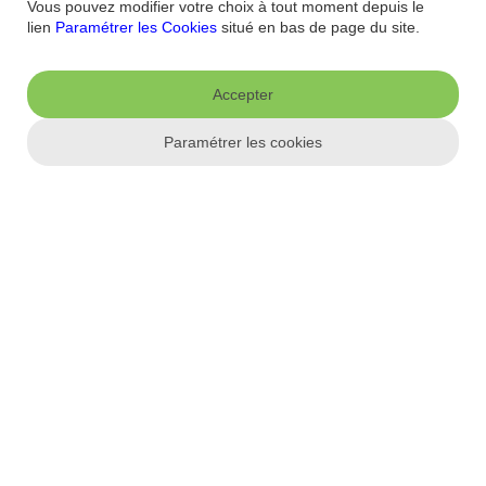
Vous pouvez modifier votre choix à tout moment depuis le
Qui sommes-nous ?
Banque la moins chère
Nos récompenses
Nos
lien
Paramétrer les Cookies
situé en bas de page du site.
engagements RSE
Recrutement
Espace Presse
Informations réglementaires
Accepter
Conditions générales
Conditions tarifaires
Politique de
Paramétrer les cookies
confidentialité
Politique de cookies
Mentions
Paramétrer les cookies
légales
Réglementation
Droit au compte et clients fragiles
Dispositif
d'alerte
Appli mobile
App store
Google Play
Label