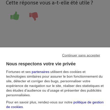
Cette réponse vous a-t-elle été utile ?
Accueil
/
FAQ
/
Continuer sans accepter
Bourse
/
Nous respectons votre vie privée
Comment suivre l’avancement d’une demande d’ouverture de
compte ?
Fortuneo et ses
partenaires
utilisent des cookies et
technologies similaires pour assurer le bon fonctionnement du
site, détecter et corriger des bugs, personnaliser votre
Aide et contact
expérience de navigation sur le site, réaliser des statistiques et
des études d’audience ou d’usage et présenter des publicités
FAQ
Nous contacter / Réclamations
Formulaires
Accessibilité : non
personnalisées.
conforme
Sécurité
Plan du site
Pour en savoir plus, rendez-vous sur notre
politique de gestion
Nous connaitre
de cookies
.