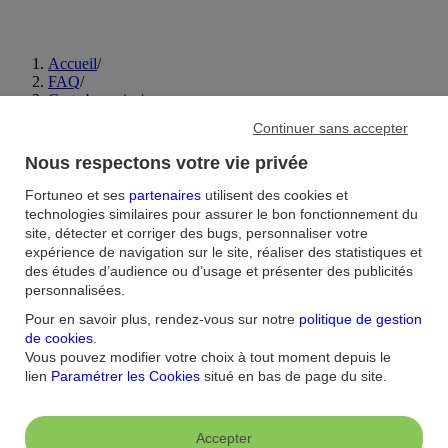
Accueil
/
FAQ
/
Carte bancaire
/
Comment renouveler ma carte bancaire avant son échéance ?
Continuer sans accepter
Nous respectons votre vie privée
Aide et contact
Fortuneo et ses
partenaires
utilisent des cookies et
FAQ
Nous contacter / Réclamations
Formulaires
Accessibilité : non
technologies similaires pour assurer le bon fonctionnement du
conforme
Sécurité
Plan du site
site, détecter et corriger des bugs, personnaliser votre
expérience de navigation sur le site, réaliser des statistiques et
Nous connaitre
des études d’audience ou d’usage et présenter des publicités
personnalisées.
Qui sommes-nous ?
Banque la moins chère
Nos récompenses
Nos
Pour en savoir plus, rendez-vous sur notre
politique de gestion
engagements RSE
Recrutement
Espace Presse
de cookies
.
Vous pouvez modifier votre choix à tout moment depuis le
Informations réglementaires
lien
Paramétrer les Cookies
situé en bas de page du site.
Conditions générales
Conditions tarifaires
Politique de
confidentialité
Politique de cookies
Mentions
Paramétrer les cookies
Accepter
légales
Réglementation
Droit au compte et clients fragiles
Dispositif