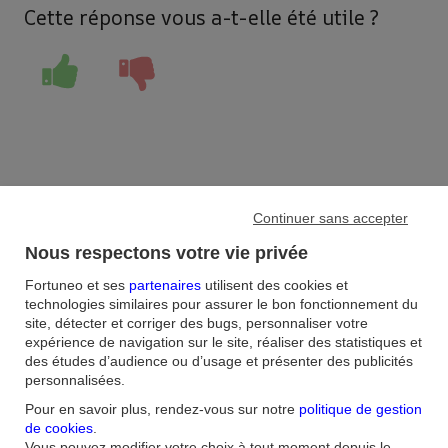
Cette réponse vous a-t-elle été utile ?
Accueil
/
Continuer sans accepter
FAQ
/
Bourse
/
Nous respectons votre vie privée
Comment annuler un ordre de Bourse ?
Fortuneo et ses
partenaires
utilisent des cookies et
technologies similaires pour assurer le bon fonctionnement du
Aide et contact
site, détecter et corriger des bugs, personnaliser votre
expérience de navigation sur le site, réaliser des statistiques et
des études d’audience ou d’usage et présenter des publicités
FAQ
Nous contacter / Réclamations
Formulaires
Accessibilité : non
conforme
Sécurité
Plan du site
personnalisées.
Pour en savoir plus, rendez-vous sur notre
politique de gestion
Nous connaitre
de cookies
.
Vous pouvez modifier votre choix à tout moment depuis le