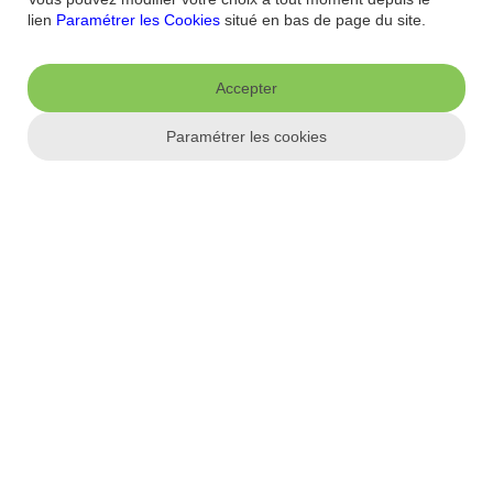
Qui sommes-nous ?
Banque la moins chère
Nos récompenses
Nos
lien
Paramétrer les Cookies
situé en bas de page du site.
engagements RSE
Recrutement
Espace Presse
Informations réglementaires
Accepter
Conditions générales
Conditions tarifaires
Politique de
confidentialité
Politique de cookies
Mentions
Paramétrer les cookies
Paramétrer les cookies
légales
Réglementation
Droit au compte et clients fragiles
Dispositif
d'alerte
Appli mobile
App store
Google Play
Label