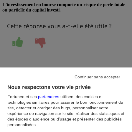
L'investissement en bourse comporte un risque de perte totale
ou partielle du capital investi.
Cette réponse vous a-t-elle été utile ?
Continuer sans accepter
Accueil
/
Nous respectons votre vie privée
FAQ
/
Bourse
/
Fortuneo et ses
partenaires
utilisent des cookies et
Comment alimenter un PEA ?
technologies similaires pour assurer le bon fonctionnement du
site, détecter et corriger des bugs, personnaliser votre
expérience de navigation sur le site, réaliser des statistiques et
Aide et contact
des études d’audience ou d’usage et présenter des publicités
personnalisées.
FAQ
Nous contacter / Réclamations
Formulaires
Accessibilité : non