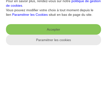
conforme
Sécurité
Plan du site
Pour en savoir plus, rendez-vous sur notre
politique de gestion
de cookies
.
Nous connaitre
Vous pouvez modifier votre choix à tout moment depuis le
lien
Paramétrer les Cookies
situé en bas de page du site.
Qui sommes-nous ?
Banque la moins chère
Nos récompenses
Nos
engagements RSE
Recrutement
Espace Presse
Accepter
Informations réglementaires
Paramétrer les cookies
Conditions générales
Conditions tarifaires
Politique de
confidentialité
Politique de cookies
Mentions
Paramétrer les cookies
légales
Réglementation
Droit au compte et clients fragiles
Dispositif
d'alerte
Appli mobile
App store
Google Play
Label