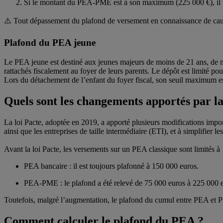
Si le montant du PEA-PME est à son maximum (225 000 €), il v
⚠️ Tout dépassement du plafond de versement en connaissance de caus
Plafond du PEA jeune
Le PEA jeune est destiné aux jeunes majeurs de moins de 21 ans, de moin
rattachés fiscalement au foyer de leurs parents. Le dépôt est limité po
Lors du détachement de l’enfant du foyer fiscal, son seuil maximum es
Quels sont les changements apportés par l
La loi Pacte, adoptée en 2019, a apporté plusieurs modifications imp
ainsi que les entreprises de taille intermédiaire (ETI), et à simplifier le
Avant la loi Pacte, les versements sur un PEA classique sont limités 
PEA bancaire : il est toujours plafonné à 150 000 euros.
PEA-PME : le plafond a été relevé de 75 000 euros à 225 000 
Toutefois, malgré l’augmentation, le plafond du cumul entre PEA et
Comment calculer le plafond du PEA ?