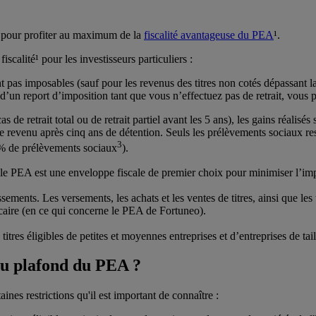
 pour profiter au maximum de la
fiscalité avantageuse du PEA
¹.
iscalité¹ pour les investisseurs particuliers :
t pas imposables (sauf pour les revenus des titres non cotés dépassant l
’un report d’imposition tant que vous n’effectuez pas de retrait, vous pe
s de retrait total ou de retrait partiel avant les 5 ans), les gains réali
le revenu après cinq ans de détention. Seuls les prélèvements sociaux re
3
 % de prélèvements sociaux
).
le PEA est une enveloppe fiscale de premier choix pour minimiser l’impa
sements. Les versements, les achats et les ventes de titres, ainsi que les
ncaire (en ce qui concerne le PEA de Fortuneo).
tres éligibles de petites et moyennes entreprises et d’entreprises de tail
 du plafond du PEA ?
nes restrictions qu'il est important de connaître :