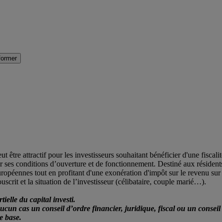
former
t être attractif pour les investisseurs souhaitant bénéficier d'une fiscali
cter ses conditions d’ouverture et de fonctionnement. Destiné aux résid
uropéennes tout en profitant d'une exonération d'impôt sur le revenu sur 
scrit et la situation de l’investisseur (célibataire, couple marié…).
ielle du capital investi.
 aucun cas un conseil d’ordre financier, juridique, fiscal ou un consei
e base.