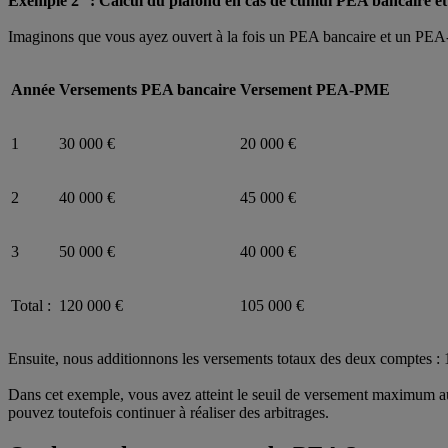
Exemple 2
: Calcul du plafond en cas de cumul PEA bancaire
Imaginons que vous ayez ouvert à la fois un PEA bancaire et un PEA-
Année
Versements PEA bancaire
Versement PEA-PME
1
30 000 €
20 000 €
2
40 000 €
45 000 €
3
50 000 €
40 000 €
Total :
120 000 €
105 000 €
Ensuite, nous additionnons les versements totaux des deux comptes :
Dans cet exemple, vous avez atteint le seuil de versement maximum a
pouvez toutefois continuer à réaliser des arbitrages.