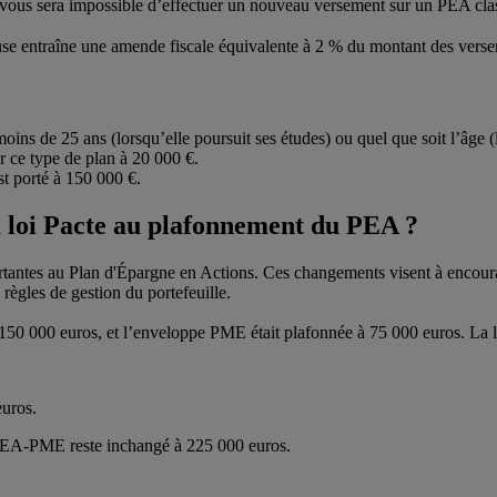
ous sera impossible d’effectuer un nouveau versement sur un PEA cla
e entraîne une amende fiscale équivalente à 2 % du montant des verse
s de 25 ans (lorsqu’elle poursuit ses études) ou quel que soit l’âge (lor
ur ce type de plan à 20 000 €.
t porté à 150 000 €.
a loi Pacte au plafonnement du PEA ?
ortantes au Plan d'Épargne en Actions. Ces changements visent à encoura
s règles de gestion du portefeuille.
à 150 000 euros, et l’enveloppe PME était plafonnée à 75 000 euros. La 
euros.
 PEA-PME reste inchangé à 225 000 euros.