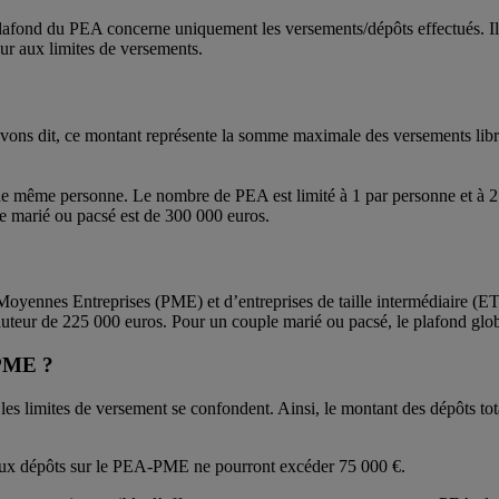
plafond du PEA concerne uniquement les versements/dépôts effectués. Il 
eur aux limites de versements.
ons dit, ce montant représente la somme maximale des versements libres
ne même personne. Le nombre de PEA est limité à 1 par personne et à 2 p
e marié ou pacsé est de 300 000 euros.
Moyennes Entreprises (PME) et d’entreprises de taille intermédiaire (E
auteur de 225 000 euros. Pour un couple marié ou pacsé, le plafond glob
-PME ?
es limites de versement se confondent. Ainsi, le montant des dépôts to
veaux dépôts sur le PEA-PME ne pourront excéder 75 000 €.