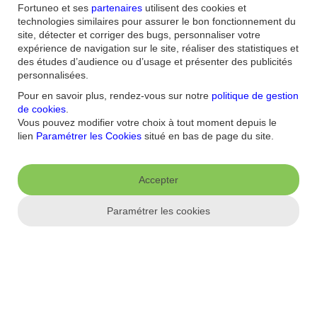
placement ?
Fortuneo et ses
partenaires
utilisent des cookies et
technologies similaires pour assurer le bon fonctionnement du
Avant d’investir dans le vin, il est nécessaire d’avoir du temps, des
site, détecter et corriger des bugs, personnaliser votre
moyens importants et d’être bien renseigné. Car si l’investissement
expérience de navigation sur le site, réaliser des statistiques et
dans le vin est un outil de diversification patrimoniale, il comporte
des études d’audience ou d’usage et présenter des publicités
aussi une part de risque de perte en capital.
personnalisées.
Pour en savoir plus, rendez-vous sur notre
politique de gestion
Héritage, que faire en cas de litige ?
de cookies
.
Vous pouvez modifier votre choix à tout moment depuis le
Un notaire met en moyenne 6 mois pour régler une succession. Mais
lien
Paramétrer les Cookies
situé en bas de page du site.
en cas de désaccord majeur entre les héritiers, ce délai peut être
rallongé de plusieurs années. Heureusement, des recours sont
possibles. Après un décès, le règlement d'une succession peut
parfois réveiller des tensions enfouies entre héritiers. Désaccord sur
Accepter
l'estimation ou la répartition des biens, soupçons de recel, etc. Cette
étape déjà peu facile sur le plan émotionnel peut parfois virer au
Paramétrer les cookies
cauchemar. Si le notaire est censé jouer un rôle d'arbitre impartial, le
recours à un avocat est nécessaire dans certains cas. Aussi, quelques
solutions peuvent vous permettre de prévenir certains litiges et
d'éviter plusieurs années de conflit.
Héritage, que faut-il déclarer au fisc ?
Tout héritage, qu’il provienne d’une succession, donation ou d’une