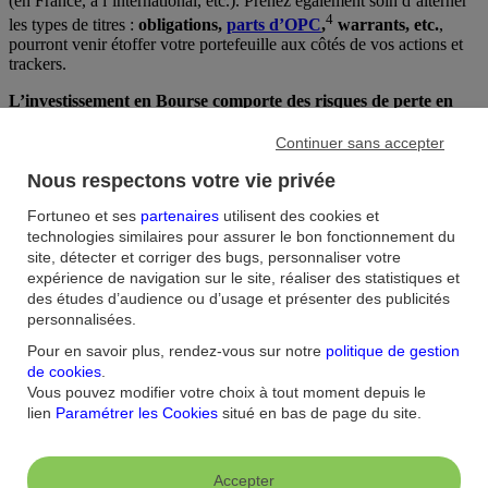
(en France, à l’international, etc.). Prenez également soin d’alterner
4
les types de titres :
obligations,
parts d’OPC
,
warrants, etc.
,
pourront venir étoffer votre portefeuille aux côtés de vos actions et
trackers.
L’investissement en Bourse comporte des risques de perte en
capital. Cet article est à visée informative uniquement. Il ne
constitue en aucune manière un conseil d’ordre financier,
Continuer sans accepter
d’investissement, juridique, fiscal ou autre de la part de
Fortuneo, et ne saurait engager la responsabilité de Fortuneo
Nous respectons votre vie privée
pour toute décision prise ou non sur cette base.
Fortuneo et ses
partenaires
utilisent des cookies et
Source :
Jellyfish, Mai 2023
technologies similaires pour assurer le bon fonctionnement du
site, détecter et corriger des bugs, personnaliser votre
Image :
Bruno Bleu
expérience de navigation sur le site, réaliser des statistiques et
des études d’audience ou d’usage et présenter des publicités
Le CAC 40 depuis sa création : une évolution globale à la
personnalisées.
hausse
Les performances du CAC 40 sur le siècle dernier
Pour en savoir plus, rendez-vous sur notre
politique de gestion
Comment se définit le CAC 40 ?
de cookies
.
Investir en Bourse en misant sur le CAC 40
Vous pouvez modifier votre choix à tout moment depuis le
lien
Paramétrer les Cookies
situé en bas de page du site.
Consultez nos articles aux thématiques
similaires
Accepter