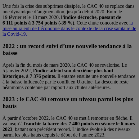
Une fois la crise des subprimes dissipée, le CAC 40 se replace dans
une dynamique d’augmentation, jusqu’à début 2020. Entre le
19 février et le 18 mars 2020,
l’indice décroche, passant de
6 111 points à 3 754 points (-39 %)
. Cette chute concorde avec
la
mise au ralenti de l’économie dans le contexte de la crise sanitaire de
la Covid-19.
2022 : un record suivi d’une nouvelle tendance à la
baisse
Après la fin du mois de mars 2020, le CAC 40 se revalorise. Le
5 janvier 2022,
l’indice atteint son deuxième plus haut
historique, à 7 376 points
. Il entame ensuite une nouvelle tendance
à la baisse influencée par le conflit en Ukraine. La descente reste
néanmoins contenue par rapport aux chutes antérieures.
2023 : le CAC 40 retrouve un niveau parmi les plus
hauts
À partir d’octobre 2022, le CAC 40 se met à remonter en flèche. Il
va jusqu’à
franchir la barre des 7 400 points en séance le 6 mars
2023
, battant son précédent record. L’indice évolue à des niveaux
parmi les plus hauts depuis le début de l’année 2023.