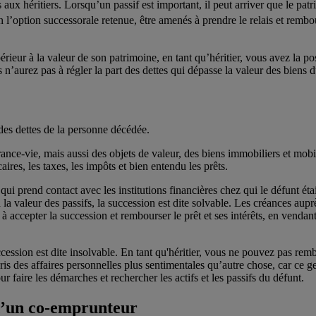
s aux héritiers. Lorsqu’un passif est important, il peut arriver que le pa
lon l’option successorale retenue, être amenés à prendre le relais et rem
érieur à la valeur de son patrimoine, en tant qu’héritier, vous avez la 
s n’aurez pas à régler la part des dettes qui dépasse la valeur des biens 
t des dettes de la personne décédée.
rance-vie, mais aussi des objets de valeur, des biens immobiliers et mobil
res, les taxes, les impôts et bien entendu les prêts.
qui prend contact avec les institutions financières chez qui le défunt étai
 la valeur des passifs, la succession est dite solvable. Les créances a
à accepter la succession et rembourser le prêt et ses intérêts, en vendan
uccession est dite insolvable. En tant qu'héritier, vous ne pouvez pas remb
pris des affaires personnelles plus sentimentales qu’autre chose, car ce
 faire les démarches et rechercher les actifs et les passifs du défunt.
 d’un co-emprunteur