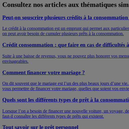
Consultez nos articles aux thématiques sim
Peut-on souscrire plusieurs crédits à la consommation
Le crédit à la consommation est un emprunt qui permet aux particuliers 
on peut avoir besoin de cumuler plusieurs prêts à la consommation.
Crédit consommation : que faire en cas de difficultés 
Suite à une baisse de revenus, vous ne pouvez plus honorer vos mensuali
envisageables.
Comment financer votre mariage ?
On dit souvent que le mariage est l’un des plus beaux jours d’une vie.
vous permettre de financer votre mariage, quelles que soient vos envie
Quels sont les différents types de prêt à la consommat
Lorsque l’on a besoin de financer une nouvelle voiture, un voyage, de
faut-il connaître les différents types de prêts qui existent.
Tout savoir sur le prêt personnel