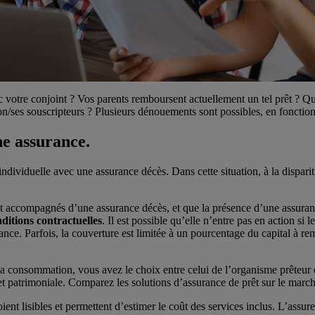
c votre conjoint ? Vos parents remboursent actuellement un tel prêt ? Qu
son/ses souscripteurs ? Plusieurs dénouements sont possibles, en foncti
ne assurance.
individuelle avec une assurance décès. Dans cette situation, à la dispari
t accompagnés d’une assurance décès, et que la présence d’une assurance 
nditions contractuelles
. Il est possible qu’elle n’entre pas en action si
nce. Parfois, la couverture est limitée à un pourcentage du capital à rem
a consommation, vous avez le choix entre celui de l’organisme prêteur e
et patrimoniale. Comparez les solutions d’assurance de prêt sur le marché 
ent lisibles et permettent d’estimer le coût des services inclus. L’assureu