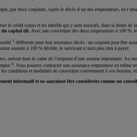
emple, par deux conjoints. Après le décès d’un des emprunteurs, en l’ab
ser le crédit conso et les intérêts qui y sont associés, dans la limite d
é du capital dû
. Avec une couverture des deux emprunteurs à 100 %, le
3
quotité
différente pour leur assurance décès : un conjoint peut être ass
rsonne assurée à 100 % décède, le survivant n’aura plus rien à payer.
proches, surtout dans le cadre de l’emprunt d’une somme importante. Au 
4
emploi
. Vous pourrez contracter une assurance emprunteur en même temp
les conditions et modalités de couverture conviennent à vos besoins, et
ement informatif et ne sauraient être considérées comme un conseil d