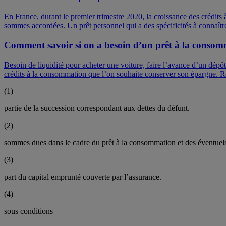
En France, durant le premier trimestre 2020, la croissance des crédits à 
sommes accordées. Un prêt personnel qui a des spécificités à connaîtr
Comment savoir si on a besoin d’un prêt à la consom
Besoin de liquidité pour acheter une voiture, faire l’avance d’un dépô
crédits à la consommation que l’on souhaite conserver son épargne. Re
(
1
)
partie de la succession correspondant aux dettes du défunt.
(
2
)
sommes dues dans le cadre du prêt à la consommation et des éventuels a
(
3
)
part du capital emprunté couverte par l’assurance.
(
4
)
sous conditions