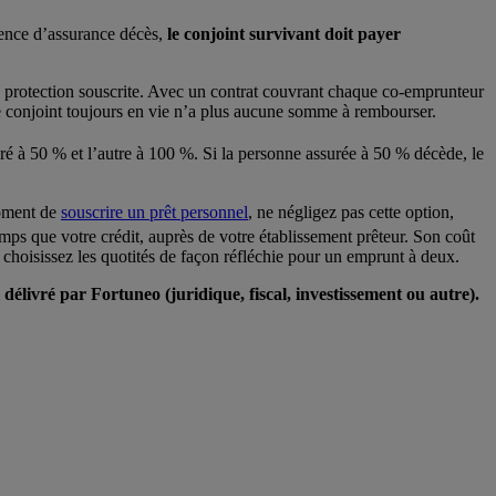
sence d’assurance décès,
le conjoint survivant doit payer
e la protection souscrite. Avec un contrat couvrant chaque co-emprunteur
 conjoint toujours en vie n’a plus aucune somme à rembourser.
uré à 50 % et l’autre à 100 %. Si la personne assurée à 50 % décède, le
moment de
souscrire un prêt personnel
, ne négligez pas cette option,
s que votre crédit, auprès de votre établissement prêteur. Son coût
 choisissez les quotités de façon réfléchie pour un emprunt à deux.
élivré par Fortuneo (juridique, fiscal, investissement ou autre).