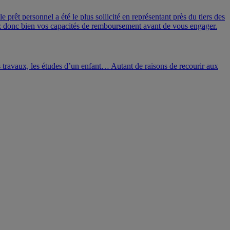
 prêt personnel a été le plus sollicité en représentant près du tiers des
iez donc bien vos capacités de remboursement avant de vous engager.
es travaux, les études d’un enfant… Autant de raisons de recourir aux