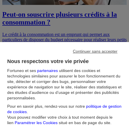
Peut-on souscrire plusieurs crédits à la
consommation ?
Le crédit à la consommation est un emprunt qui permet aux
particuliers de disposer du budget nécessaire pour réaliser leurs petits
et grands projets. Et lorsqu’il s’agit de financer plusieurs projets en
même temps, on peut avoir besoin de cumuler plusieurs prêts à la
Continuer sans accepter
consommation.
Nous respectons votre vie privée
9
min
•
26 octobre 2020
Fortuneo et ses
partenaires
utilisent des cookies et
technologies similaires pour assurer le bon fonctionnement du
site, détecter et corriger des bugs, personnaliser votre
expérience de navigation sur le site, réaliser des statistiques et
des études d’audience ou d’usage et présenter des publicités
personnalisées.
Pour en savoir plus, rendez-vous sur notre
politique de gestion
de cookies
.
Vous pouvez modifier votre choix à tout moment depuis le
lien
Paramétrer les Cookies
situé en bas de page du site.
Accueil
/