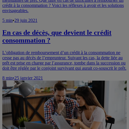
mensualités de prêt. Que faire en cas de difficultés à rembourser un
crédit à la consommation ? Voici les réflexes à avoir et les solutions
envisageables.
5 min
•
29 juin 2021
En cas de décès, que devient le crédit
consommation ?
L’obligation de remboursement d’un crédit à la consommation ne
cesse pas au décès de l’emprunteur. Suivant les cas, la dette liée au
prêt est prise en charge par l’assurance, tombe dans la succession ou
doit être réglée par le conjoint survivant qui aurait co-souscrit le prêt.
8
min
•
25 janvier 2021