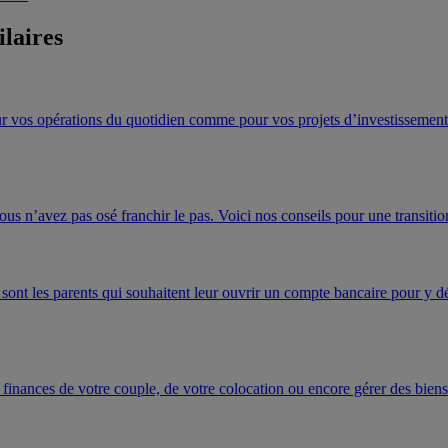
ilaires
r vos opérations du quotidien comme pour vos projets d’investissement. 
us n’avez pas osé franchir le pas. Voici nos conseils pour une transiti
 sont les parents qui souhaitent leur ouvrir un compte bancaire pour y d
finances de votre couple, de votre colocation ou encore gérer des biens 