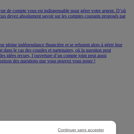
ype de compte vous est indispensable pour gérer votre argent. D’où
 vous devez absolument savoir sur les comptes courants proposés par
r pleine indépendance financière et se refusent alors à gérer leur
ans le cas des couples et partenaires, où la question peut
des idées reçues, l’ouverture d’un compte joint peut aussi
’horizon des questions que vous pouvez vous poser !
Continuer sans accepter