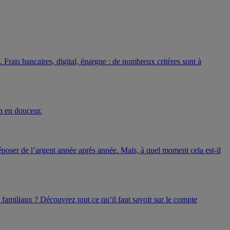
Frais bancaires, digital, épargne : de nombreux critères sont à
on en douceur.
époser de l’argent année après année. Mais, à quel moment cela est-il
familiaux ? Découvrez tout ce qu’il faut savoir sur le compte