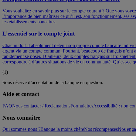
Vous souhaitez en savoir plus sur le compte courant ? Que vous soyez
l’importance de bien maîtriser ce qu’il est, son fonctionnement, ses 
les établissements bancaires.
L’essentiel sur le compte joint
Chacun doit-il absolument détenir son propre compte bancaire individue
argent via un compte commun. Pourtant, beaucoup de français n’ont au
rapidement se poser. D’ailleurs, deux couples français sur troismettent
correspondre à d’autres situations de vie en communauté. Qu’est-ce qu
(
1
)
Sous réserve d’acceptation de la banque en question.
Aide et contact
FAQ
Nous contacter / Réclamations
Formulaires
Accessibilité : non c
Nous connaitre
Qui sommes-nous ?
Banque la moins chère
Nos récompenses
Nos eng