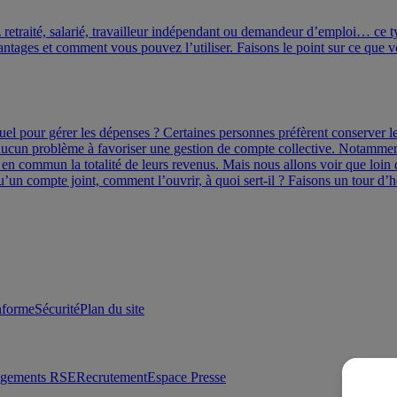
 retraité, salarié, travailleur indépendant ou demandeur d’emploi… ce t
avantages et comment vous pouvez l’utiliser. Faisons le point sur ce que
l pour gérer les dépenses ? Certaines personnes préfèrent conserver leu
cun problème à favoriser une gestion de compte collective. Notamment d
 en commun la totalité de leurs revenus. Mais nous allons voir que loin 
’un compte joint, comment l’ouvrir, à quoi sert-il ? Faisons un tour d
onforme
Sécurité
Plan du site
agements RSE
Recrutement
Espace Presse