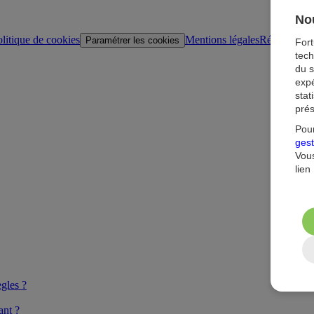
Nou
litique de cookies
Mentions légales
Réglementat
Paramétrer les cookies
For
tech
du s
expé
stat
prés
Pour
gest
Vous
lien
gles ?
ant ?