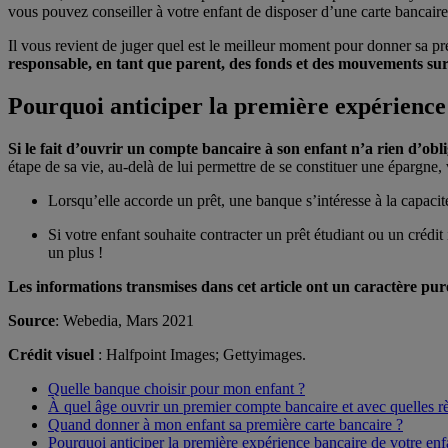
vous pouvez conseiller à votre enfant de disposer d’une carte bancair
Il vous revient de juger quel est le meilleur moment pour donner sa p
responsable, en tant que parent, des fonds et des mouvements sur
Pourquoi anticiper la première expérience
Si le fait d’ouvrir un compte bancaire à son enfant n’a rien d’obl
étape de sa vie, au-delà de lui permettre de se constituer une épargne, 
Lorsqu’elle accorde un prêt, une banque s’intéresse à la capacité
Si votre enfant souhaite contracter un prêt étudiant ou un créd
un plus !
Les informations transmises dans cet article ont un caractère pur
Source
: Webedia, Mars 2021
Crédit visuel
: Halfpoint Images; Gettyimages.
Quelle banque choisir pour mon enfant ?
À quel âge ouvrir un premier compte bancaire et avec quelles rè
Quand donner à mon enfant sa première carte bancaire ?
Pourquoi anticiper la première expérience bancaire de votre enf