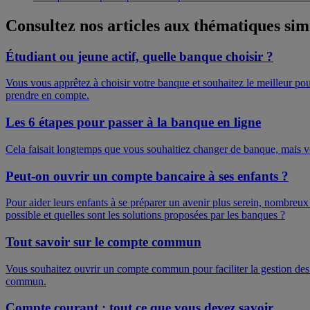
Consultez nos articles aux thématiques sim
Étudiant ou jeune actif, quelle banque choisir ?
Vous vous apprêtez à choisir votre banque et souhaitez le meilleur pou
prendre en compte.
Les 6 étapes pour passer à la banque en ligne
Cela faisait longtemps que vous souhaitiez changer de banque, mais vo
Peut-on ouvrir un compte bancaire à ses enfants ?
Pour aider leurs enfants à se préparer un avenir plus serein, nombreux
possible et quelles sont les solutions proposées par les banques ?
Tout savoir sur le compte commun
Vous souhaitez ouvrir un compte commun pour faciliter la gestion des 
commun.
Compte courant : tout ce que vous devez savoir