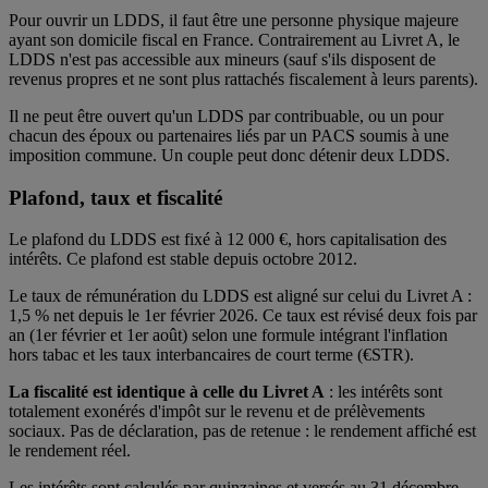
Pour ouvrir un LDDS, il faut être une personne physique majeure
ayant son domicile fiscal en France. Contrairement au Livret A, le
LDDS n'est pas accessible aux mineurs (sauf s'ils disposent de
revenus propres et ne sont plus rattachés fiscalement à leurs parents).
Il ne peut être ouvert qu'un LDDS par contribuable, ou un pour
chacun des époux ou partenaires liés par un PACS soumis à une
imposition commune. Un couple peut donc détenir deux LDDS.
Plafond, taux et fiscalité
Le plafond du LDDS est fixé à 12 000 €, hors capitalisation des
intérêts. Ce plafond est stable depuis octobre 2012.
Le taux de rémunération du LDDS est aligné sur celui du Livret A :
1,5 % net depuis le 1er février 2026. Ce taux est révisé deux fois par
an (1er février et 1er août) selon une formule intégrant l'inflation
hors tabac et les taux interbancaires de court terme (€STR).
La fiscalité est identique à celle du Livret A
: les intérêts sont
totalement exonérés d'impôt sur le revenu et de prélèvements
sociaux. Pas de déclaration, pas de retenue : le rendement affiché est
le rendement réel.
Les intérêts sont calculés par quinzaines et versés au 31 décembre.