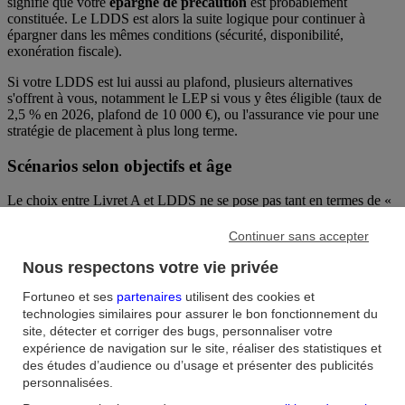
signifie que votre
épargne de précaution
est probablement
constituée. Le LDDS est alors la suite logique pour continuer à
épargner dans les mêmes conditions (sécurité, disponibilité,
exonération fiscale).
Si votre LDDS est lui aussi au plafond, plusieurs alternatives
s'offrent à vous, notamment le LEP si vous y êtes éligible (taux de
2,5 % en 2026, plafond de 10 000 €), ou l'assurance vie pour une
stratégie de placement à plus long terme.
Scénarios selon objectifs et âge
Le choix entre Livret A et LDDS ne se pose pas tant en termes de «
l'un ou l'autre » qu'en termes de complémentarité. Voici quelques
repères selon les profils :
Continuer sans accepter
Nous respectons votre vie privée
Profil
Priorité
Stratégie
Fortuneo et ses
partenaires
utilisent des cookies et
technologies similaires pour assurer le bon fonctionnement du
Constituer une
site, détecter et corriger des bugs, personnaliser votre
Jeune actif (18-
Livret A en priorité, puis LDDS
épargne de
expérience de navigation sur le site, réaliser des statistiques et
30 ans)
si excédent
précaution
des études d’audience ou d’usage et présenter des publicités
personnalisées.