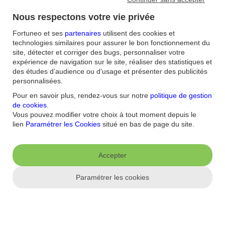
Membre du comité d’investissement tactique Multi-Assets
Nous respectons votre vie privée
d’AllianzGI.
Fortuneo et ses
partenaires
utilisent des cookies et
Spécialiste produit chez Société Général Asset Management,
technologies similaires pour assurer le bon fonctionnement du
avant de rejoindre AllianzGI.
site, détecter et corriger des bugs, personnaliser votre
expérience de navigation sur le site, réaliser des statistiques et
Diplômé d’un DESS en finance d’entreprise de l’Université
des études d’audience ou d’usage et présenter des publicités
de Rennes-I.
personnalisées.
Pour en savoir plus, rendez-vous sur notre
politique de gestion
de cookies
.
Vous pouvez modifier votre choix à tout moment depuis le
lien
Paramétrer les Cookies
situé en bas de page du site.
Accepter
Paramétrer les cookies
L'interview du gérant
Comment décririez-vous votre philosophie de gestion ?
Obtenir une allocation d’actifs stratégique optimale en fonction du