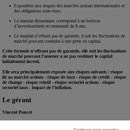
Exposition aux risques des marchés actions internationales et
des obligations zone euro.
Le mandat dynamique correspond à un horizon
d’investissement recommandé de 8 ans.
Le mandat n’offrant pas de garantie, il suit les fluctuations de
marché pouvant conduire à une perte en capital.
Cette formule n’offrant pas de garantie, elle suit les fluctuations
de marché pouvant l’amener à ne pas restituer le capital
initialement investi.
Elle sera principalement exposée aux risques suivants : risque
lié au marché actions - risque de taux - risque de crédit – risque
de change - risque relatif - risque sectoriel actions - risque
sectoriel taux - impact de l’inflation.
Le gérant
Vincent Poncet
Responsable du conseil en investissement depuis 2005 au sein
du département Multi Classes d’Actifs d’AllianzGI.
Continuer sans accepter