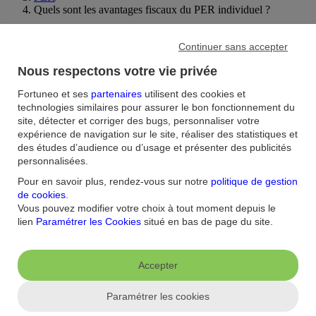
Quels sont les avantages fiscaux du PER individuel ?
Continuer sans accepter
Aide et contact
Nous respectons votre vie privée
FAQ
Nous contacter / Réclamations
Formulaires
Accessibilité : non
conforme
Sécurité
Plan du site
Fortuneo et ses
partenaires
utilisent des cookies et
technologies similaires pour assurer le bon fonctionnement du
Nous connaitre
site, détecter et corriger des bugs, personnaliser votre
expérience de navigation sur le site, réaliser des statistiques et
Qui sommes-nous ?
Banque la moins chère
Nos récompenses
Nos
des études d’audience ou d’usage et présenter des publicités
engagements RSE
Recrutement
Espace Presse
personnalisées.
Pour en savoir plus, rendez-vous sur notre
politique de gestion
Informations réglementaires
de cookies
.
Vous pouvez modifier votre choix à tout moment depuis le
Conditions générales
Conditions tarifaires
Politique de
lien
Paramétrer les Cookies
situé en bas de page du site.
confidentialité
Politique de cookies
Mentions
Paramétrer les cookies
légales
Réglementation
Droit au compte et clients fragiles
Dispositif
d'alerte
Accepter
Appli mobile
Paramétrer les cookies
App store
Google Play