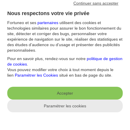
Continuer sans accepter
FAQ
Nous contacter / Réclamations
Formulaires
Accessibilité : non
conforme
Sécurité
Plan du site
Nous respectons votre vie privée
Nous connaitre
Fortuneo et ses
partenaires
utilisent des cookies et
technologies similaires pour assurer le bon fonctionnement du
Qui sommes-nous ?
Banque la moins chère
Nos récompenses
Nos
site, détecter et corriger des bugs, personnaliser votre
engagements RSE
Recrutement
Espace Presse
expérience de navigation sur le site, réaliser des statistiques et
des études d’audience ou d’usage et présenter des publicités
Informations réglementaires
personnalisées.
Pour en savoir plus, rendez-vous sur notre
politique de gestion
Conditions générales
Conditions tarifaires
Politique de
de cookies
.
confidentialité
Politique de cookies
Mentions
Paramétrer les cookies
Vous pouvez modifier votre choix à tout moment depuis le
légales
Réglementation
Droit au compte et clients fragiles
Dispositif
lien
Paramétrer les Cookies
situé en bas de page du site.
d'alerte
Appli mobile
Accepter
App store
Google Play
Paramétrer les cookies
Label