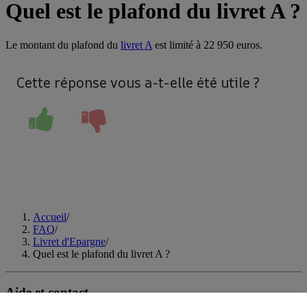
Quel est le plafond du livret A ?
Le montant du plafond du
livret A
est limité à 22 950 euros.
Cette réponse vous a-t-elle été utile ?
Accueil
/
FAQ
/
Livret d'Epargne
/
Quel est le plafond du livret A ?
Aide et contact