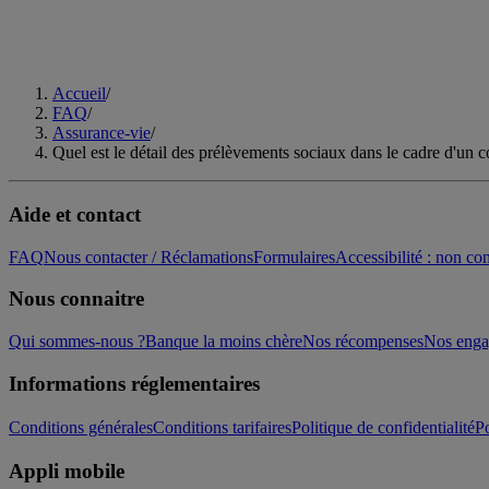
Accueil
/
FAQ
/
Assurance-vie
/
Quel est le détail des prélèvements sociaux dans le cadre d'un 
Aide et contact
FAQ
Nous contacter / Réclamations
Formulaires
Accessibilité : non c
Nous connaitre
Qui sommes-nous ?
Banque la moins chère
Nos récompenses
Nos eng
Informations réglementaires
Conditions générales
Conditions tarifaires
Politique de confidentialité
Po
Appli mobile