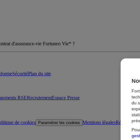
contrat d'assurance-vie Fortuneo Vie* ?
onforme
Sécurité
Plan du site
Nou
For
tech
agements RSE
Recrutement
Espace Presse
du s
expé
stat
prés
litique de cookies
Mentions légales
Réglementat
Paramétrer les cookies
Pour
gest