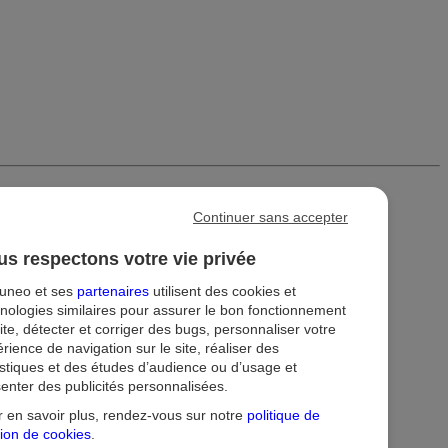
Continuer sans accepter
s respectons votre vie privée
tuneo et ses
partenaires
utilisent des cookies et
nologies similaires pour assurer le bon fonctionnement
ite, détecter et corriger des bugs, personnaliser votre
rience de navigation sur le site, réaliser des
istiques et des études d’audience ou d’usage et
enter des publicités personnalisées.
ion
Droit au compte et clients fragiles
Dispositif d'alerte
 en savoir plus, rendez-vous sur notre
politique de
ion de cookies
.