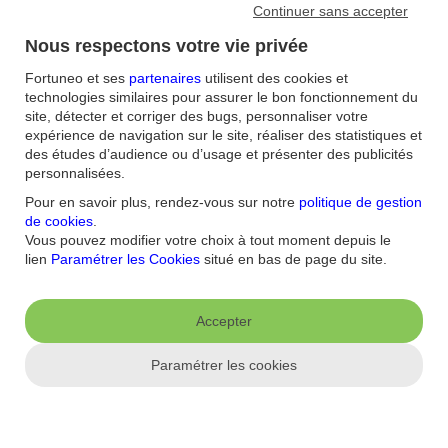
Continuer sans accepter
Nous respectons votre vie privée
Fortuneo et ses
partenaires
utilisent des cookies et
technologies similaires pour assurer le bon fonctionnement du
site, détecter et corriger des bugs, personnaliser votre
expérience de navigation sur le site, réaliser des statistiques et
Accueil
/
des études d’audience ou d’usage et présenter des publicités
FAQ
/
personnalisées.
Assurance-vie
/
Je souhaite passer de la Gestion Libre à la Gestion sous
Pour en savoir plus, rendez-vous sur notre
politique de gestion
Mandat, dois-je ouvrir un nouveau contrat Fortuneo Vie ?
de cookies
.
Vous pouvez modifier votre choix à tout moment depuis le
lien
Paramétrer les Cookies
situé en bas de page du site.
Aide et contact
FAQ
Nous contacter / Réclamations
Formulaires
Accessibilité : non
Accepter
conforme
Sécurité
Plan du site
Paramétrer les cookies
Nous connaitre
Qui sommes-nous ?
Banque la moins chère
Nos récompenses
Nos
engagements RSE
Recrutement
Espace Presse