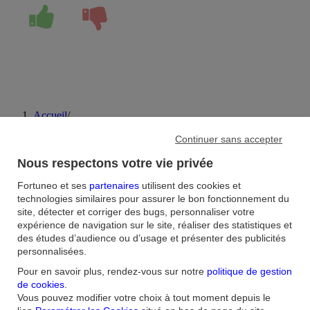
Accueil
/
FAQ
/
Continuer sans accepter
Bons plans et parrainage
/
Fortuneo propose-t-il une offre de parrainage pour l'ouverture
Nous respectons votre vie privée
d'un PEA ?
Fortuneo et ses
partenaires
utilisent des cookies et
technologies similaires pour assurer le bon fonctionnement du
Aide et contact
site, détecter et corriger des bugs, personnaliser votre
expérience de navigation sur le site, réaliser des statistiques et
FAQ
Nous contacter / Réclamations
Formulaires
Accessibilité : non
des études d’audience ou d’usage et présenter des publicités
conforme
Sécurité
Plan du site
personnalisées.
Nous connaitre
Pour en savoir plus, rendez-vous sur notre
politique de gestion
de cookies
.
Qui sommes-nous ?
Banque la moins chère
Nos récompenses
Nos
Vous pouvez modifier votre choix à tout moment depuis le
engagements RSE
Recrutement
Espace Presse