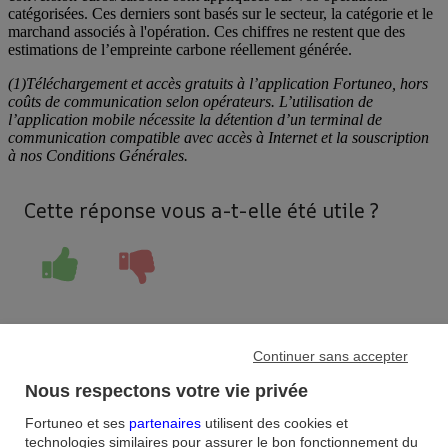
catégorisées. Ces derniers sont basés sur le secteur, la catégorie et le
marchand associés à l'opération. Ces chiffres ne restent que des
estimations de l’empreinte carbone réellement générée.
(1)Téléchargement et accès gratuits à l’application Fortuneo, hors
coûts de communication selon opérateurs. L’utilisation de
l’application mobile nécessite la détention d’un terminal de
communication compatible avec accès à Internet et la souscription
à nos Conditions Générales.
Cette réponse vous a-t-elle été utile ?
Continuer sans accepter
Nous respectons votre vie privée
Accueil
/
Fortuneo et ses
partenaires
utilisent des cookies et
FAQ
/
RSE
/
technologies similaires pour assurer le bon fonctionnement du