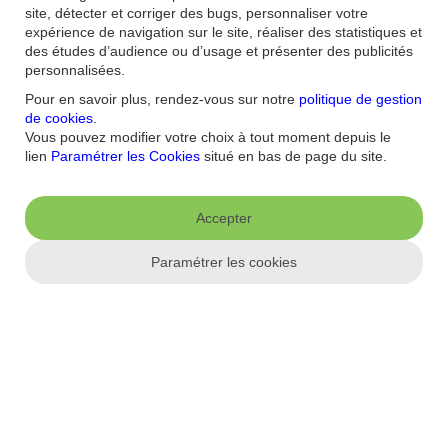
Comment visualiser et comprendre les estimations en CO2 de
site, détecter et corriger des bugs, personnaliser votre
mes opérations délivrées par la fonctionnalité Mon Empreinte
expérience de navigation sur le site, réaliser des statistiques et
Carbone ?
des études d’audience ou d’usage et présenter des publicités
personnalisées.
Pour en savoir plus, rendez-vous sur notre
politique de gestion
Aide et contact
de cookies
.
Vous pouvez modifier votre choix à tout moment depuis le
FAQ
Nous contacter / Réclamations
Formulaires
Accessibilité : non
lien
Paramétrer les Cookies
situé en bas de page du site.
conforme
Sécurité
Plan du site
Nous connaitre
Accepter
Qui sommes-nous ?
Banque la moins chère
Nos récompenses
Nos
engagements RSE
Recrutement
Espace Presse
Paramétrer les cookies
Informations réglementaires
Conditions générales
Conditions tarifaires
Politique de
confidentialité
Politique de cookies
Mentions
Paramétrer les cookies
légales
Réglementation
Droit au compte et clients fragiles
Dispositif
d'alerte
Appli mobile