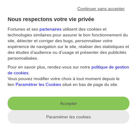
Continuer sans accepter
Nous respectons votre vie privée
Fortuneo et ses
partenaires
utilisent des cookies et
technologies similaires pour assurer le bon fonctionnement du
site, détecter et corriger des bugs, personnaliser votre
expérience de navigation sur le site, réaliser des statistiques et
des études d’audience ou d’usage et présenter des publicités
Accueil
/
personnalisées.
FAQ
/
Assurance-vie
/
Pour en savoir plus, rendez-vous sur notre
politique de gestion
Comment modifier ou suspendre mes rachats partiels
de cookies
.
programmés ?
Vous pouvez modifier votre choix à tout moment depuis le
lien
Paramétrer les Cookies
situé en bas de page du site.
Aide et contact
Accepter
FAQ
Nous contacter / Réclamations
Formulaires
Accessibilité : non
conforme
Sécurité
Plan du site
Paramétrer les cookies
Nous connaitre
Qui sommes-nous ?
Banque la moins chère
Nos récompenses
Nos