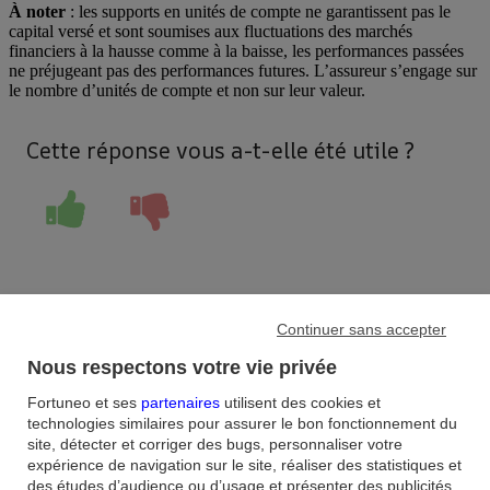
À noter
: les supports en unités de compte ne garantissent pas le
capital versé et sont soumises aux fluctuations des marchés
financiers à la hausse comme à la baisse, les performances passées
ne préjugeant pas des performances futures. L’assureur s’engage sur
le nombre d’unités de compte et non sur leur valeur.
Cette réponse vous a-t-elle été utile ?
Continuer sans accepter
Accueil
/
Nous respectons votre vie privée
FAQ
/
Fortuneo et ses
partenaires
utilisent des cookies et
Assurance-vie
/
Comment faire mon choix dans la liste des unités de compte
technologies similaires pour assurer le bon fonctionnement du
disponibles dans Fortuneo Vie ?
site, détecter et corriger des bugs, personnaliser votre
expérience de navigation sur le site, réaliser des statistiques et
des études d’audience ou d’usage et présenter des publicités