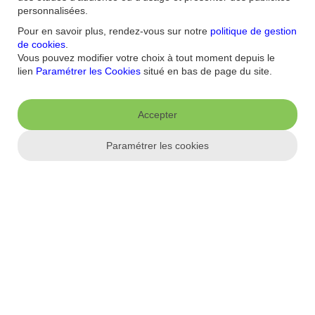
Aide et contact
personnalisées.
Pour en savoir plus, rendez-vous sur notre
politique de gestion
FAQ
Nous contacter / Réclamations
Formulaires
Accessibilité : non
de cookies
.
conforme
Sécurité
Plan du site
Vous pouvez modifier votre choix à tout moment depuis le
lien
Paramétrer les Cookies
situé en bas de page du site.
Nous connaitre
Qui sommes-nous ?
Banque la moins chère
Nos récompenses
Nos
Accepter
engagements RSE
Recrutement
Espace Presse
Informations réglementaires
Paramétrer les cookies
Conditions générales
Conditions tarifaires
Politique de
confidentialité
Politique de cookies
Mentions
Paramétrer les cookies
légales
Réglementation
Droit au compte et clients fragiles
Dispositif
d'alerte
Appli mobile
App store
Google Play
Label