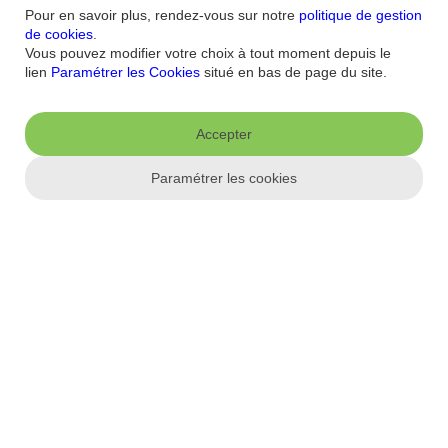
FAQ
Nous contacter / Réclamations
Formulaires
Accessibilité : non
Pour en savoir plus, rendez-vous sur notre
politique de gestion
conforme
Sécurité
Plan du site
de cookies
.
Vous pouvez modifier votre choix à tout moment depuis le
Nous connaitre
lien
Paramétrer les Cookies
situé en bas de page du site.
Qui sommes-nous ?
Banque la moins chère
Nos récompenses
Nos
engagements RSE
Recrutement
Espace Presse
Accepter
Informations réglementaires
Paramétrer les cookies
Conditions générales
Conditions tarifaires
Politique de
confidentialité
Politique de cookies
Mentions
Paramétrer les cookies
légales
Réglementation
Droit au compte et clients fragiles
Dispositif
d'alerte
Appli mobile
App store
Google Play
Label