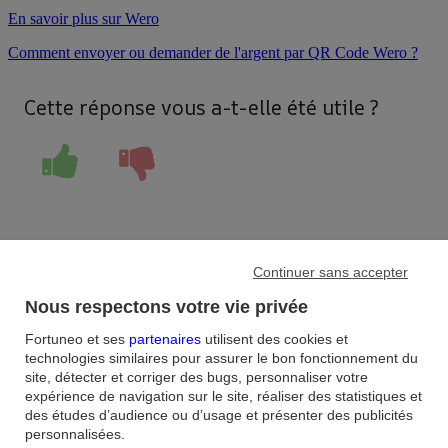
En savoir plus sur Wero
Comment envoyer ou demander de l'argent par QR Code Wero ?
Cette réponse vous a-t-elle été utile ?
Continuer sans accepter
Accueil
/
Nous respectons votre vie privée
FAQ
/
Mes services
/
Fortuneo et ses
partenaires
utilisent des cookies et
Comment envoyer de l’argent avec mon service Wero ?
technologies similaires pour assurer le bon fonctionnement du
site, détecter et corriger des bugs, personnaliser votre
expérience de navigation sur le site, réaliser des statistiques et
Aide et contact
des études d’audience ou d’usage et présenter des publicités
personnalisées.