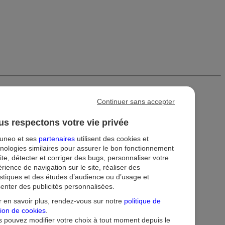
Continuer sans accepter
s respectons votre vie privée
tuneo et ses
partenaires
utilisent des cookies et
nologies similaires pour assurer le bon fonctionnement
ite, détecter et corriger des bugs, personnaliser votre
rience de navigation sur le site, réaliser des
istiques et des études d’audience ou d’usage et
enter des publicités personnalisées.
ion
Droit au compte et clients fragiles
Dispositif d'alerte
 en savoir plus, rendez-vous sur notre
politique de
ion de cookies
.
 pouvez modifier votre choix à tout moment depuis le