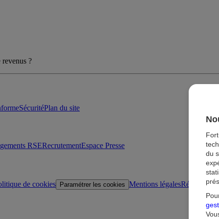
 revenus ?
onforme
Sécurité
Plan du site
Nou
For
tech
agements RSE
Recrutement
Espace Presse
du s
expé
stat
prés
litique de cookies
Mentions légales
Réglementat
Paramétrer les cookies
Pour
gest
Vous