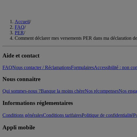
Accueil
/
FAQ
/
PER
/
Comment déclarer mes versements PER dans ma déclaration de
Aide et contact
FAQ
Nous contacter / Réclamations
Formulaires
Accessibilité : non c
Nous connaitre
Qui sommes-nous ?
Banque la moins chère
Nos récompenses
Nos eng
Informations réglementaires
Conditions générales
Conditions tarifaires
Politique de confidentialité
Po
Appli mobile