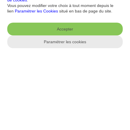
Nous connaitre
Vous pouvez modifier votre choix à tout moment depuis le
lien
Paramétrer les Cookies
situé en bas de page du site.
Qui sommes-nous ?
Banque la moins chère
Nos récompenses
Nos
engagements RSE
Recrutement
Espace Presse
Informations réglementaires
Accepter
Conditions générales
Conditions tarifaires
Politique de
Paramétrer les cookies
confidentialité
Politique de cookies
Mentions
Paramétrer les cookies
légales
Réglementation
Droit au compte et clients fragiles
Dispositif
d'alerte
Appli mobile
App store
Google Play
Label