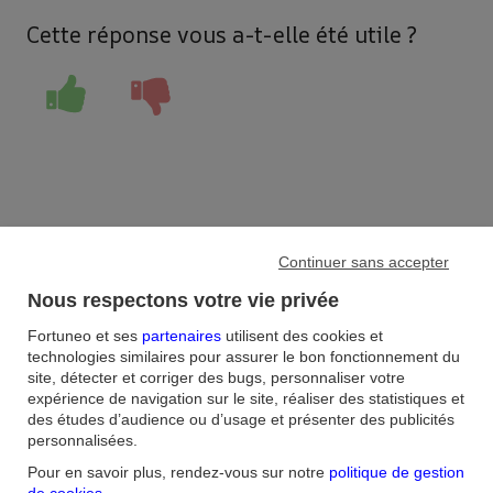
Cette réponse vous a-t-elle été utile ?
Accueil
/
Continuer sans accepter
FAQ
/
Assurance-vie
/
Nous respectons votre vie privée
Comment apprécier la performance de mes parts de SCPI
éligibles à l'assurance-vie ?
Fortuneo et ses
partenaires
utilisent des cookies et
technologies similaires pour assurer le bon fonctionnement du
site, détecter et corriger des bugs, personnaliser votre
Aide et contact
expérience de navigation sur le site, réaliser des statistiques et
des études d’audience ou d’usage et présenter des publicités
FAQ
Nous contacter / Réclamations
Formulaires
Accessibilité : non
personnalisées.
conforme
Sécurité
Plan du site
Pour en savoir plus, rendez-vous sur notre
politique de gestion
de cookies
.