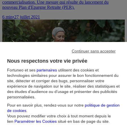
commercialisation. Une mesure qui résulte du lancement du
nouveau Plan d'Epargne Retraite (PER).
6
min
•
27 juillet 2021
Continuer sans accepter
Nous respectons votre vie privée
Fortuneo et ses
partenaires
utilisent des cookies et
technologies similaires pour assurer le bon fonctionnement du
Les autres
site, détecter et corriger des bugs, personnaliser votre
expérience de navigation sur le site, réaliser des statistiques et
sous-catégories
des études d’audience ou d’usage et présenter des publicités
personnalisées.
PER individuel
Pour en savoir plus, rendez-vous sur notre
politique de gestion
de cookies
.
Fiscalité du PER
Vous pouvez modifier votre choix à tout moment depuis le
lien
Paramétrer les Cookies
situé en bas de page du site.
Accueil
/
Blog
/