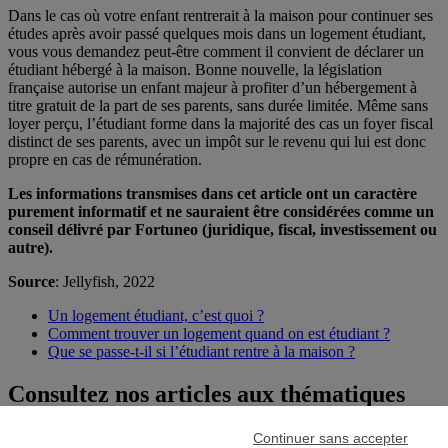
Dans le cas où votre enfant rentrerait à la maison pour continuer ses
études après avoir passé quelques mois dans un logement étudiant,
vous vous demandez peut-être comment il convient de déclarer un
étudiant hébergé à la maison. Bonne nouvelle, la législation
française autorise un enfant majeur à profiter d’un hébergement à
titre gratuit de la part de ses parents, sans durée limitée. Même sans
loyer perçu, l’étudiant forme dans la majorité des cas un foyer fiscal
distinct de ses parents, avec un impôt sur le revenu qui lui est donc
propre en cas de rémunération.
Les informations transmises dans cet article ont un caractère
purement informatif et ne sauraient être considérées comme un
conseil délivré par Fortuneo (juridique, fiscal, investissement ou
autre).
Source
: Jellyfish, 2022
Un logement étudiant, c’est quoi ?
Comment trouver un logement quand on est étudiant ?
Que se passe-t-il si l’étudiant rentre à la maison ?
Consultez nos articles aux thématiques
similaires
Continuer sans accepter