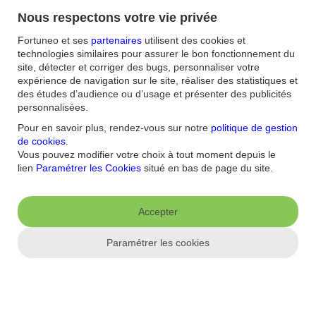
6 astuces pour des vacances pas chères
Nous respectons votre vie privée
En famille ou entre amis, les congés sont toujours un moment
Fortuneo et ses
partenaires
utilisent des cookies et
privilégié. Mais trop souvent, les vacances riment avec dépenses !
technologies similaires pour assurer le bon fonctionnement du
Découvrez toutes nos astuces pour se faire plaisir tout en limitant les
site, détecter et corriger des bugs, personnaliser votre
frais.
expérience de navigation sur le site, réaliser des statistiques et
des études d’audience ou d’usage et présenter des publicités
Combien les Français dépensent-ils pour leurs
personnalisées.
vacances ?
Pour en savoir plus, rendez-vous sur notre
politique de gestion
de cookies
.
L’été est là et les vacances approchent ! Si vous avez la chance de
Vous pouvez modifier votre choix à tout moment depuis le
faire partie des six Français sur dix qui prendront la route des
lien
Paramétrer les Cookies
situé en bas de page du site.
vacances cet été , faites toutefois attention à votre budget. Logement,
transports, destinations, voici ce qu’il faut savoir sur les habitudes de
nos compatriotes… et sur le coût de leurs précieux congés !
Accepter
Les taxes et impôts sur les particuliers en France
Paramétrer les cookies
Impôts directs et indirects, impôts sur le revenu, impôts locaux… Il
est parfois difficile de s’y retrouver dans les différents éléments qui
constituent la fiscalité des contribuables français. Tour d’horizon
pour mieux comprendre les taxes et impôts qui nous concernent
tous, ou non.