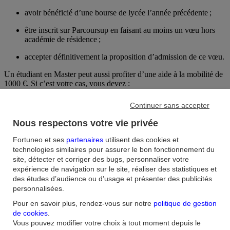
avoir bénéficié d’une bourse de lycée l’année précédente ;
être inscrit sur Parcoursup en faisant au moins un vœu hors
académie de résidence ;
accepter définitivement la proposition d’admission de ce vœu.
Un étudiant en Master peut aussi profiter d’une aide à la mobilité de
1000 €. Si c’est votre cas, vous devez :
avoir décroché votre Licence l’année précédente ;
Continuer sans accepter
être inscrit pour la première fois en Master ;
Nous respectons votre vie privée
être bénéficiaire d’une BCS ou d’une allocation spécifique
Fortuneo et ses
partenaires
utilisent des cookies et
pour étudiant en difficulté ;
technologies similaires pour assurer le bon fonctionnement du
site, détecter et corriger des bugs, personnaliser votre
être inscrit dans une université différente de celle de votre
expérience de navigation sur le site, réaliser des statistiques et
passage en Licence.
des études d’audience ou d’usage et présenter des publicités
personnalisées.
Des prêts bancaires adaptés
Pour en savoir plus, rendez-vous sur notre
politique de gestion
de cookies
.
Les pouvoirs publics ne sont pas les seuls à proposer des aides
Vous pouvez modifier votre choix à tout moment depuis le
financières aux étudiants. Vous pouvez ainsi
souscrire un
prêt