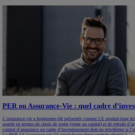
PER ou Assurance-Vie : quel cadre d’inves
L’assurance-vie a longtemps été présentée comme LE produit long terme,
souple en termes de choix de sortie (rente ou capital) et de retraits 
contrat d’assurance ou cadre d’investissement doit-on privilégier si l
Le PER ? L’assurance-vie ? Lequel de ces deux contrats choisir ?