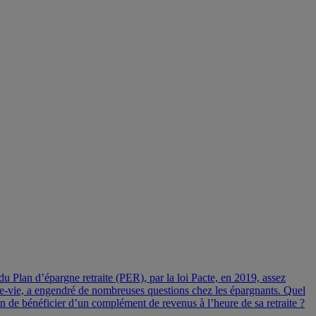
u Plan d’épargne retraite (PER), par la loi Pacte, en 2019, assez
ance-vie, a engendré de nombreuses questions chez les épargnants. Quel
in de bénéficier d’un complément de revenus à l’heure de sa retraite ?