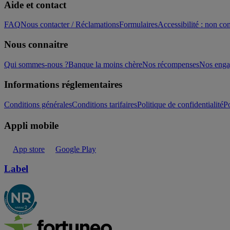
Aide et contact
FAQ
Nous contacter / Réclamations
Formulaires
Accessibilité : non c
Nous connaitre
Qui sommes-nous ?
Banque la moins chère
Nos récompenses
Nos eng
Informations réglementaires
Conditions générales
Conditions tarifaires
Politique de confidentialité
Po
Appli mobile
App store
Google Play
Label