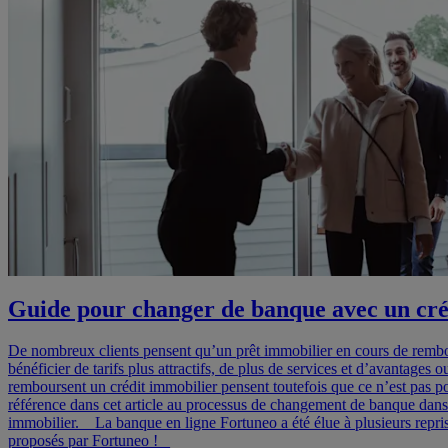
Guide pour changer de banque avec un cré
De nombreux clients pensent qu’un prêt immobilier en cours de rembours
bénéficier de tarifs plus attractifs, de plus de services et d’avantage
remboursent un crédit immobilier pensent toutefois que ce n’est pas po
référence dans cet article au processus de changement de banque dans 
immobilier. _ La banque en ligne Fortuneo a été élue à plusieurs repr
proposés par Fortuneo ! _