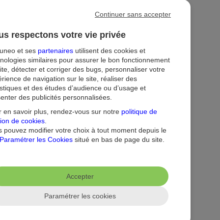
Continuer sans accepter
s respectons votre vie privée
tuneo et ses
partenaires
utilisent des cookies et
nologies similaires pour assurer le bon fonctionnement
ite, détecter et corriger des bugs, personnaliser votre
rience de navigation sur le site, réaliser des
istiques et des études d’audience ou d’usage et
enter des publicités personnalisées.
ion
Droit au compte et clients fragiles
Dispositif d'alerte
 en savoir plus, rendez-vous sur notre
politique de
ion de cookies
.
 pouvez modifier votre choix à tout moment depuis le
Paramétrer les Cookies
situé en bas de page du site.
Accepter
Paramétrer les cookies