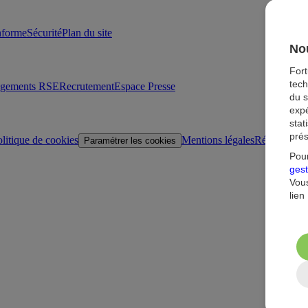
onforme
Sécurité
Plan du site
Nou
For
tech
agements RSE
Recrutement
Espace Presse
du s
expé
stat
prés
litique de cookies
Mentions légales
Réglementat
Paramétrer les cookies
Pour
gest
Vous
lien