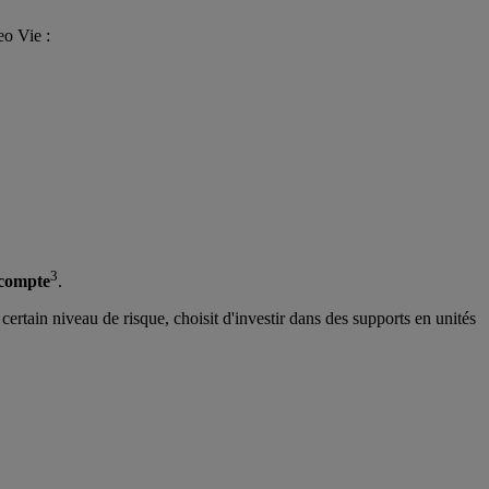
eo Vie :
3
 compte
.
ertain niveau de risque, choisit d'investir dans des supports en unités