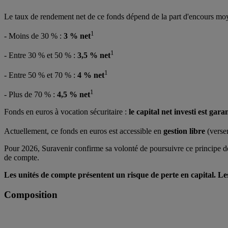
Le taux de rendement net de ce fonds dépend de la part d'encours moy
1
- Moins de 30 % :
3 % net
1
- Entre 30 % et 50 % :
3,5 % net
1
- Entre 50 % et 70 % :
4 % net
1
- Plus de 70 % :
4,5 % net
Fonds en euros à vocation sécuritaire :
le capital net investi est gar
Actuellement, ce fonds en euros est accessible en
gestion libre
(versem
Pour 2026, Suravenir confirme sa volonté de poursuivre ce principe de v
de compte.
Les unités de compte présentent un risque de perte en capital. L
Composition