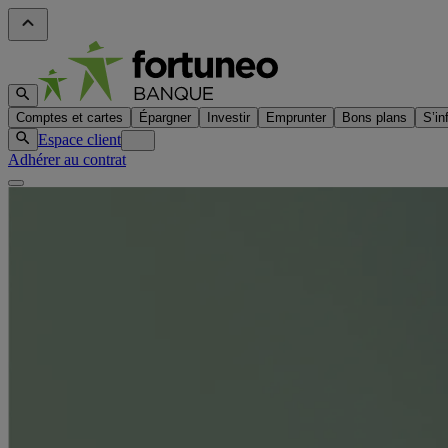
Comptes et cartes
Épargner
Investir
Emprunter
Bons plans
S’in
Espace client
Adhérer au contrat