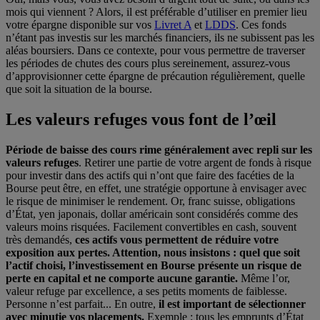
mois qui viennent ? Alors, il est préférable d’utiliser en premier lieu
votre épargne disponible sur vos
Livret A
et
LDDS
. Ces fonds
n’étant pas investis sur les marchés financiers, ils ne subissent pas les
aléas boursiers. Dans ce contexte, pour vous permettre de traverser
les périodes de chutes des cours plus sereinement, assurez-vous
d’approvisionner cette épargne de précaution régulièrement, quelle
que soit la situation de la bourse.
Les valeurs refuges vous font de l’œil
Période de baisse des cours rime généralement avec repli sur les
valeurs refuges
. Retirer une partie de votre argent de fonds à risque
pour investir dans des actifs qui n’ont que faire des facéties de la
Bourse peut être, en effet, une stratégie opportune à envisager avec
le risque de minimiser le rendement. Or, franc suisse, obligations
d’État, yen japonais, dollar américain sont considérés comme des
valeurs moins risquées. Facilement convertibles en cash, souvent
très demandés,
ces actifs vous permettent de réduire votre
exposition aux pertes. Attention, nous insistons : quel que soit
l’actif choisi, l’investissement en Bourse présente un risque de
perte en capital et ne comporte aucune garantie.
Même l’or,
valeur refuge par excellence, a ses petits moments de faiblesse.
Personne n’est parfait... En outre,
il est important de sélectionner
avec minutie vos placements.
Exemple : tous les emprunts d’État