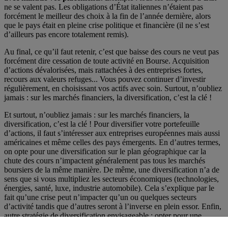
ne se valent pas. Les obligations d’État italiennes n’étaient pas
forcément le meilleur des choix à la fin de l’année dernière, alors
que le pays était en pleine crise politique et financière (il ne s’est
d’ailleurs pas encore totalement remis).
Au final, ce qu’il faut retenir, c’est que baisse des cours ne veut pas
forcément dire cessation de toute activité en Bourse. Acquisition
d’actions dévalorisées, mais rattachées à des entreprises fortes,
recours aux valeurs refuges... Vous pouvez continuer d’investir
régulièrement, en choisissant vos actifs avec soin. Surtout, n’oubliez
jamais : sur les marchés financiers, la diversification, c’est la clé !
Et surtout, n’oubliez jamais : sur les marchés financiers, la
diversification, c’est la clé ! Pour diversifier votre portefeuille
d’actions, il faut s’intéresser aux entreprises européennes mais aussi
américaines et même celles des pays émergents. En d’autres termes,
on opte pour une diversification sur le plan géographique car la
chute des cours n’impactent généralement pas tous les marchés
boursiers de la même manière. De même, une diversification n’a de
sens que si vous multipliez les secteurs économiques (technologies,
énergies, santé, luxe, industrie automobile). Cela s’explique par le
fait qu’une crise peut n’impacter qu’un ou quelques secteurs
d’activité tandis que d’autres seront à l’inverse en plein essor. Enfin,
autre stratégie de diversification envisageable : opter pour une
diversification par instruments financiers. Cela revient à investir dans