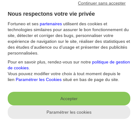
Continuer sans accepter
des actions, oui, mais aussi dans des obligations, des parts de
placements collectifs ou encore dans l’immobilier locatif via une
Nous respectons votre vie privée
SCPI par exemple. Cela peut aussi passer par le fait d’investir dans
un fonds indiciel (aussi appelé
ETF
) qui a pour objectif de répliquer
Fortuneo et ses
partenaires
utilisent des cookies et
2
l’évolution d’un indice boursier, à la hausse comme à la baisse
, tout
technologies similaires pour assurer le bon fonctionnement du
en affichant une diversification intéressante.
site, détecter et corriger des bugs, personnaliser votre
expérience de navigation sur le site, réaliser des statistiques et
L’investissement en Bourse ne garantit pas le capital versé et
des études d’audience ou d’usage et présenter des publicités
comporte des risques de perte totale ou partielle du capital. Les
personnalisées.
performances passées ne préjugent pas des performances
futures. Le présent article ne constitue pas un conseil en
Pour en savoir plus, rendez-vous sur notre
politique de gestion
investissement.
de cookies
.
Vous pouvez modifier votre choix à tout moment depuis le
Source
: Webedia, avril 2019.
lien
Paramétrer les Cookies
situé en bas de page du site.
Crédit visuel
: Westend61, Gettyimage.
Comprendre pourquoi la bourse baisse
Accepter
La chute des cours en 2023
Vendre ou ne pas vendre, telle est la question
Paramétrer les cookies
Les valeurs refuges vous font de l’œil
Consultez nos articles aux thématiques
similaires