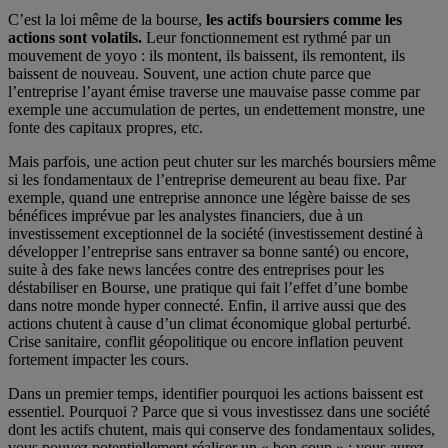
C’est la loi même de la bourse,
les actifs boursiers comme les
actions sont volatils.
Leur fonctionnement est rythmé par un
mouvement de yoyo : ils montent, ils baissent, ils remontent, ils
baissent de nouveau. Souvent, une action chute parce que
l’entreprise l’ayant émise traverse une mauvaise passe comme par
exemple une accumulation de pertes, un endettement monstre, une
fonte des capitaux propres, etc.
Mais parfois, une action peut chuter sur les marchés boursiers même
si les fondamentaux de l’entreprise demeurent au beau fixe. Par
exemple, quand une entreprise annonce une légère baisse de ses
bénéfices imprévue par les analystes financiers, due à un
investissement exceptionnel de la société (investissement destiné à
développer l’entreprise sans entraver sa bonne santé) ou encore,
suite à des fake news lancées contre des entreprises pour les
déstabiliser en Bourse, une pratique qui fait l’effet d’une bombe
dans notre monde hyper connecté. Enfin, il arrive aussi que des
actions chutent à cause d’un climat économique global perturbé.
Crise sanitaire, conflit géopolitique ou encore inflation peuvent
fortement impacter les cours.
Dans un premier temps, identifier pourquoi les actions baissent est
essentiel. Pourquoi ? Parce que si vous investissez dans une société
dont les actifs chutent, mais qui conserve des fondamentaux solides,
vous pouvez potentiellement réaliser un « bon coup » : vous aurez