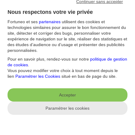
Continuer sans accepter
Consultez nos articles aux thématiques
Nous respectons votre vie privée
similaires
Fortuneo et ses
partenaires
utilisent des cookies et
technologies similaires pour assurer le bon fonctionnement du
Quelles sont les grandes classes d’actifs ?
site, détecter et corriger des bugs, personnaliser votre
expérience de navigation sur le site, réaliser des statistiques et
Actions, produits obligataires, devises, matières premières… on
des études d’audience ou d’usage et présenter des publicités
trouve différentes classes d’actifs (ou catégories d’actifs) en bourse
personnalisées.
et sur les marchés spécialisés. Quelles sont celles le plus
fréquemment rencontrées ?
Pour en savoir plus, rendez-vous sur notre
politique de gestion
de cookies
.
Comprendre les critères ESG
Vous pouvez modifier votre choix à tout moment depuis le
lien
Paramétrer les Cookies
situé en bas de page du site.
L’investissement responsable a le vent en poupe. D’ailleurs, les
encours des fonds durables ouverts aux épargnants français ont
bondi de 87 % en un an pour atteindre 278 milliards d’euros selon
Accepter
Novethic , filiale du Groupe Caisse des Dépôts spécialisée sur le
sujet. Derrière ce terme se cachent plusieurs types de placements :
Paramétrer les cookies
éthiques, socialement responsables, durables… Mais quoi qu’il en
soit ce sont les critères environnementaux, sociaux et de
gouvernance qui sont au coeur de ces fonds d’investissement.
Les principaux instruments financiers