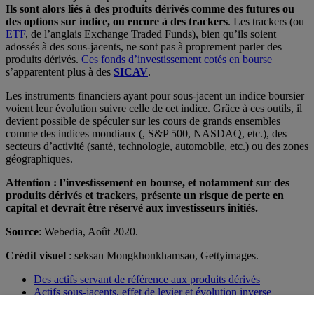
Ils sont alors liés à des produits dérivés comme des futures ou
des options sur indice, ou encore à des trackers
. Les trackers (ou
ETF
, de l’anglais Exchange Traded Funds), bien qu’ils soient
adossés à des sous-jacents, ne sont pas à proprement parler des
produits dérivés.
Ces fonds d’investissement cotés en bourse
s’apparentent plus à des
SICAV
.
Les instruments financiers ayant pour sous-jacent un indice boursier
voient leur évolution suivre celle de cet indice. Grâce à ces outils, il
devient possible de spéculer sur les cours de grands ensembles
comme des indices mondiaux (
, S&P 500, NASDAQ, etc.), des
secteurs d’activité (santé, technologie, automobile, etc.) ou des zones
géographiques.
Attention : l’investissement en bourse, et notamment sur des
produits dérivés et trackers, présente un risque de perte en
capital et devrait être réservé aux investisseurs initiés.
Source
: Webedia, Août 2020.
Crédit visuel
: seksan Mongkhonkhamsao, Gettyimages.
Des actifs servant de référence aux produits dérivés
Actifs sous-jacents, effet de levier et évolution inverse
Les sous-jacents peuvent aussi être des indices boursiers