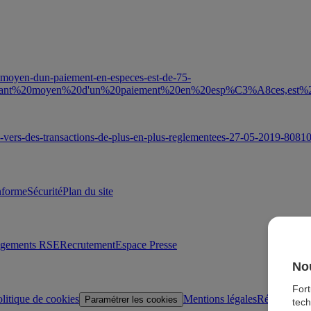
-moyen-dun-paiement-en-especes-est-de-75-
ntant%20moyen%20d'un%20paiement%20en%20esp%C3%A8ces,est
s-vers-des-transactions-de-plus-en-plus-reglementees-27-05-2019-8081
onforme
Sécurité
Plan du site
agements RSE
Recrutement
Espace Presse
Nou
For
litique de cookies
Mentions légales
Réglementat
Paramétrer les cookies
tech