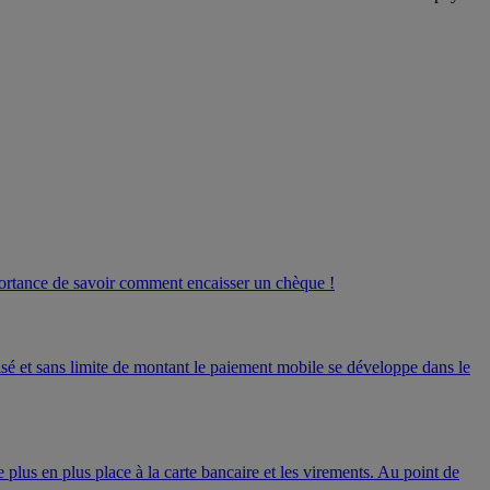
portance de savoir comment encaisser un chèque !
risé et sans limite de montant le paiement mobile se développe dans le
 plus en plus place à la carte bancaire et les virements. Au point de