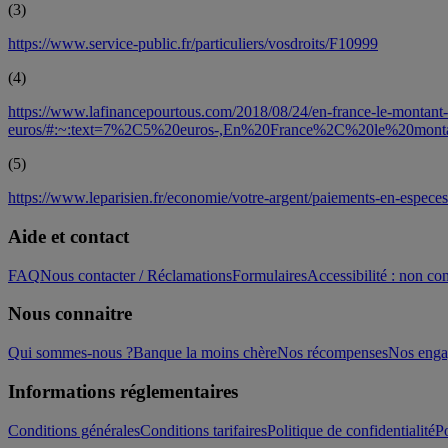
(
3
)
https://www.service-public.fr/particuliers/vosdroits/F10999
(
4
)
https://www.lafinancepourtous.com/2018/08/24/en-france-le-montant
euros/#:~:text=7%2C5%20euros-,En%20France%2C%20le%20mo
(
5
)
https://www.leparisien.fr/economie/votre-argent/paiements-en-espece
Aide et contact
FAQ
Nous contacter / Réclamations
Formulaires
Accessibilité : non c
Nous connaitre
Qui sommes-nous ?
Banque la moins chère
Nos récompenses
Nos eng
Informations réglementaires
Conditions générales
Conditions tarifaires
Politique de confidentialité
Po