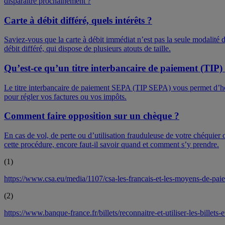
disparaître prochainement ?
Carte à débit différé, quels intérêts ?
Saviez-vous que la carte à débit immédiat n’est pas la seule modalité 
débit différé, qui dispose de plusieurs atouts de taille.
Qu’est-ce qu’un titre interbancaire de paiement (TIP)
Le titre interbancaire de paiement SEPA (TIP SEPA) vous permet d’hon
pour régler vos factures ou vos impôts.
Comment faire opposition sur un chèque ?
En cas de vol, de perte ou d’utilisation frauduleuse de votre chéquier
cette procédure, encore faut-il savoir quand et comment s’y prendre.
(
1
)
https://www.csa.eu/media/1107/csa-les-francais-et-les-moyens-de-pai
(
2
)
https://www.banque-france.fr/billets/reconnaitre-et-utiliser-les-billet