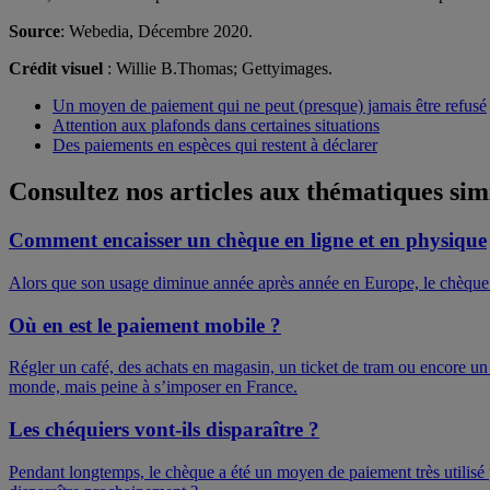
Source
: Webedia, Décembre 2020.
Crédit visuel
: Willie B.Thomas; Gettyimages.
Un moyen de paiement qui ne peut (presque) jamais être refusé
Attention aux plafonds dans certaines situations
Des paiements en espèces qui restent à déclarer
Consultez nos articles aux thématiques sim
Comment encaisser un chèque en ligne et en physique
Alors que son usage diminue année après année en Europe, le chèque 
Où en est le paiement mobile ?
Régler un café, des achats en magasin, un ticket de tram ou encore un t
monde, mais peine à s’imposer en France.
Les chéquiers vont-ils disparaître ?
Pendant longtemps, le chèque a été un moyen de paiement très utilisé pa