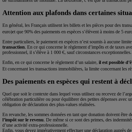
de suffisamment de monnaie. La deuxième, c’est que la transaction peut
Attention aux plafonds dans certaines situa
En général, les Français utilisent les billets et les pièces pour des 
euro)et que 90% des paiements en espèces s’élèvent à moins de 5 eur
Entre particuliers, le paiement en espèces n’est soumis à aucune limite
transaction
. En ce qui concerne le règlement d’impôts et de taxes avec
professionnel, il s’élève à 1 000 €, sauf circonstances exceptionnelles.
Enfin, en ce qui concerne le règlement d’un salaire,
il est possible 
Et concernant les transactions immobilières, la limite concernant les
Des paiements en espèces qui restent à déc
Quel que soit le contexte dans lequel vous utilisez ou recevez de l’arg
célébration particulière ou pour équilibrer des petites dépenses avec 
obligation de déclaration des plus-values réalisées.
En revanche,
les sommes données en tant que donation
doivent être d
l’impôt sur le revenu
. De même si ce sont des primes, des indemnité
d’une activité extra-professionnelle.
Enfin, vous devez impérativement effectuer une déclaration auprès de l