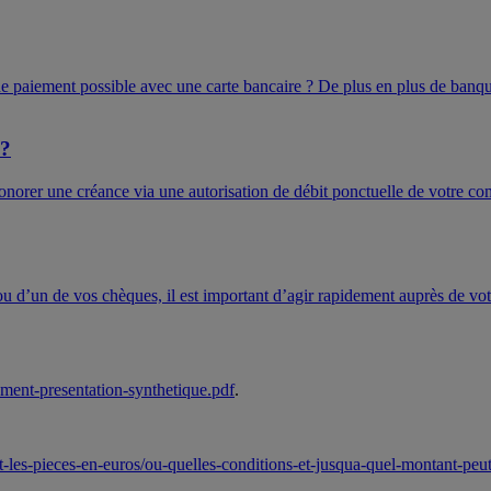
de paiement possible avec une carte bancaire ? De plus en plus de banque
 ?
orer une créance via une autorisation de débit ponctuelle de votre com
 ou d’un de vos chèques, il est important d’agir rapidement auprès de vo
ement-presentation-synthetique.pdf
.
s-et-les-pieces-en-euros/ou-quelles-conditions-et-jusqua-quel-montant-pe