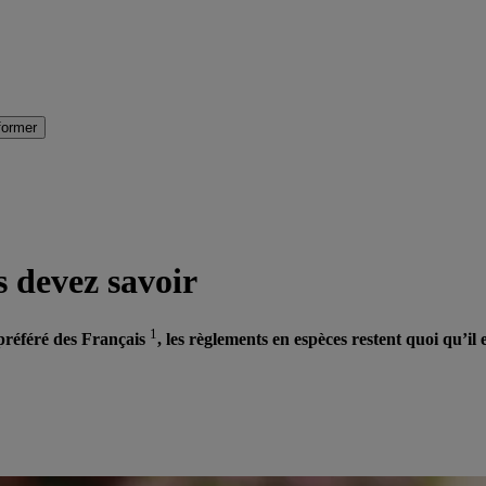
former
s devez savoir
1
préféré des Français
, les règlements en espèces restent quoi qu’il