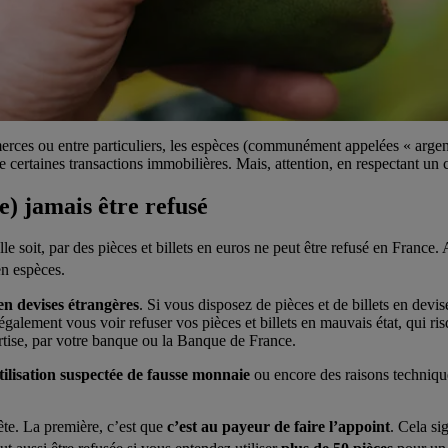
rces ou entre particuliers, les espèces (communément appelées « argent 
e certaines transactions immobilières. Mais, attention, en respectant un c
) jamais être refusé
e soit, par des pièces et billets en euros ne peut être refusé en France
en espèces
.
en devises étrangères
. Si vous disposez de pièces et de billets en dev
alement vous voir refuser vos pièces et billets en mauvais état, qui ris
tise, par votre banque ou la Banque de France.
utilisation suspectée de fausse monnaie
ou encore des raisons technique
ête. La première, c’est que
c’est au payeur de faire l’appoint
. Cela si