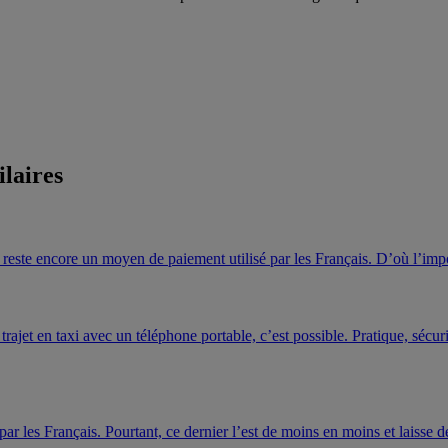
ilaires
reste encore un moyen de paiement utilisé par les Français. D’où l’im
rajet en taxi avec un téléphone portable, c’est possible. Pratique, sécu
r les Français. Pourtant, ce dernier l’est de moins en moins et laisse de