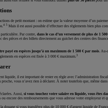
 aussi être refusée si vous entendez utiliser
plus de 50 pièces
pour un 
tions
transactions de petit montant : on estime que la valeur moyenne d’un paie
4
5
os.
Mais il est aussi possible d’effectuer des règlements bien plus con
 particulière. Par contre,
dans le cas d’un versement de plus de 1 500
 des pièces et des billets directement au guichet des centres des financ
d’être payé en espèces jusqu’à un maximum de 1 500 € par mois
. Au-d
3
 règlements en espèces est fixée à 3 000 € maximum.
larer
ent liquide, il est important de rester en règle avec l’administration fis
un proche, vous n’avez rien à déclarer. À noter toutefois que, même dans
éclarées. Aussi,
si vous touchez votre salaire en liquide, vous êtes d
s ou encore des remboursements que vous adresse votre employeur et qui
a douane si vous transférez plus de 10 000 € d'argent liquide de France 