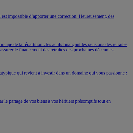
s, il est impossible d’apporter une correction. Heureusement, des
ipe de la répartition : les actifs finançant les pensions des retraités
 assurer le financement des retraites des prochaines décennies.
nt atypique qui revient à investir dans un domaine qui vous passionne :
r le partage de vos biens à vos héritiers présomptifs tout en