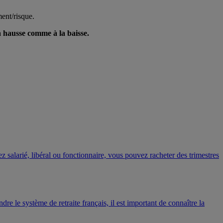
ment/risque.
a hausse comme à la baisse.
 salarié, libéral ou fonctionnaire, vous pouvez racheter des trimestres
re le système de retraite français, il est important de connaître la