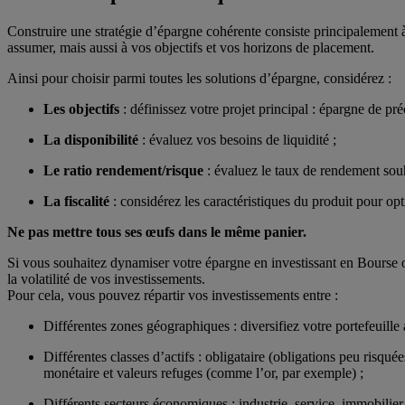
Construire une stratégie d’épargne cohérente consiste principalement à 
assumer, mais aussi à vos objectifs et vos horizons de placement.
Ainsi pour choisir parmi toutes les solutions d’épargne, considérez :
Les objectifs
: définissez votre projet principal : épargne de préc
La disponibilité
: évaluez vos besoins de liquidité ;
Le ratio rendement/risque
: évaluez le taux de rendement souh
La fiscalité
: considérez les caractéristiques du produit pour opti
Ne pas mettre tous ses œufs dans le même panier.
Si vous souhaitez dynamiser votre épargne en
investissant en Bourse
o
la volatilité de vos investissements.
Pour cela, vous pouvez répartir vos investissements entre :
Différentes zones géographiques : diversifiez votre portefeuille
Différentes classes d’actifs : obligataire (obligations peu risq
monétaire et valeurs refuges (comme l’or, par exemple) ;
Différents secteurs économiques : industrie, service, immobilier 