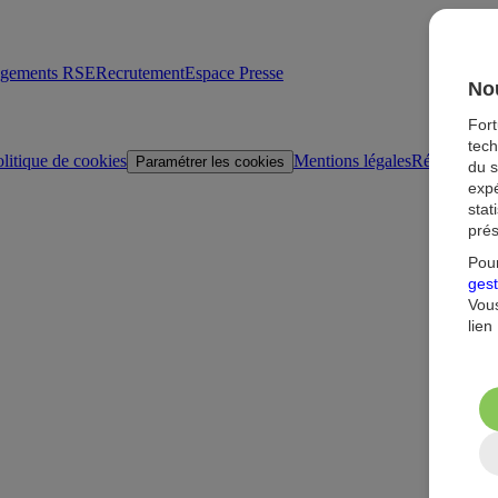
agements RSE
Recrutement
Espace Presse
Nou
For
tech
litique de cookies
Mentions légales
Réglementat
Paramétrer les cookies
du s
expé
stat
prés
Pour
gest
Vous
lien