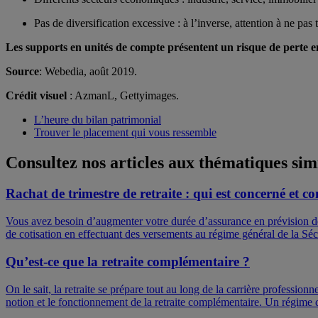
Pas de diversification excessive : à l’inverse, attention à ne pa
Les supports en unités de compte présentent un risque de perte en
Source
: Webedia, août 2019.
Crédit visuel
: AzmanL, Gettyimages.
L’heure du bilan patrimonial
Trouver le placement qui vous ressemble
Consultez nos articles aux thématiques sim
Rachat de trimestre de retraite : qui est concerné et c
Vous avez besoin d’augmenter votre durée d’assurance en prévision de v
de cotisation en effectuant des versements au régime général de la Sécu
Qu’est-ce que la retraite complémentaire ?
On le sait, la retraite se prépare tout au long de la carrière professio
notion et le fonctionnement de la retraite complémentaire. Un régime de