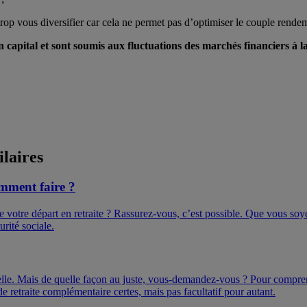
s trop vous diversifier car cela ne permet pas d’optimiser le couple rende
 capital et sont soumis aux fluctuations des marchés financiers à l
ilaires
omment faire ?
otre départ en retraite ? Rassurez-vous, c’est possible. Que vous soyez
rité sociale.
nnelle. Mais de quelle façon au juste, vous-demandez-vous ? Pour comprend
 retraite complémentaire certes, mais pas facultatif pour autant.