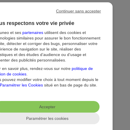
Continuer sans accepter
s respectons votre vie privée
tuneo et ses
partenaires
utilisent des cookies et
nologies similaires pour assurer le bon fonctionnement
ion
Droit au compte et clients fragiles
Dispositif d'alerte
ite, détecter et corriger des bugs, personnaliser votre
rience de navigation sur le site, réaliser des
istiques et des études d’audience ou d’usage et
enter des publicités personnalisées.
 en savoir plus, rendez-vous sur notre
politique de
ion de cookies
.
 pouvez modifier votre choix à tout moment depuis le
Paramétrer les Cookies
situé en bas de page du site.
Accepter
Paramétrer les cookies