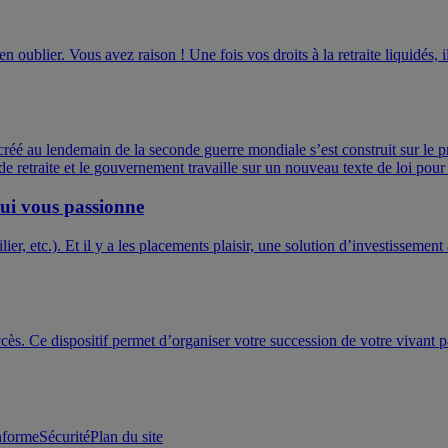
rien oublier. Vous avez raison ! Une fois vos droits à la retraite liquidé
éé au lendemain de la seconde guerre mondiale s’est construit sur le princ
e retraite et le gouvernement travaille sur un nouveau texte de loi pour
qui vous passionne
ilier, etc.). Et il y a les placements plaisir, une solution d’investisseme
ès. Ce dispositif permet d’organiser votre succession de votre vivant pa
onforme
Sécurité
Plan du site