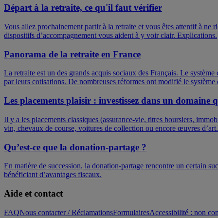
Départ à la retraite, ce qu'il faut vérifier
Vous allez prochainement partir à la retraite et vous êtes attentif à ne 
dispositifs d’accompagnement vous aident à y voir clair. Explications.
Panorama de la retraite en France
La retraite est un des grands acquis sociaux des Français. Le système cr
par leurs cotisations. De nombreuses réformes ont modifié le système d
Les placements plaisir : investissez dans un domaine 
Il y a les placements classiques (assurance-vie, titres boursiers, immob
vin, chevaux de course, voitures de collection ou encore œuvres d’art.
Qu’est-ce que la donation-partage ?
En matière de succession, la donation-partage rencontre un certain succ
bénéficiant d’avantages fiscaux.
Aide et contact
FAQ
Nous contacter / Réclamations
Formulaires
Accessibilité : non c