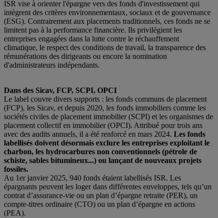
ISR vise à orienter l'épargne vers des fonds d'investissement qui
intègrent des critères environnementaux, sociaux et de gouvernance
(ESG). Contrairement aux placements traditionnels, ces fonds ne se
limitent pas à la performance financière. Ils privilégient les
entreprises engagées dans la lutte contre le réchauffement
climatique, le respect des conditions de travail, la transparence des
rémunérations des dirigeants ou encore la nomination
d'administrateurs indépendants.
Dans des Sicav, FCP, SCPI, OPCI
Le label couvre divers supports : les fonds communs de placement
(FCP), les Sicav, et depuis 2020, les fonds immobiliers comme les
sociétés civiles de placement immobilier (SCPI) et les organismes de
placement collectif en immobilier (OPCI). Attribué pour trois ans
avec des audits annuels, il a été renforcé en mars 2024.
Les fonds
labellisés doivent désormais exclure les entreprises exploitant le
charbon, les hydrocarbures non conventionnels (pétrole de
schiste, sables bitumineux...) ou lançant de nouveaux projets
fossiles.
Au 1er janvier 2025, 940 fonds étaient labellisés ISR. Les
épargnants peuvent les loger dans différentes enveloppes, tels qu’un
contrat d’assurance-vie ou un plan d’épargne retraite (PER), un
compte-titres ordinaire (CTO) ou un plan d’épargne en actions
(PEA).