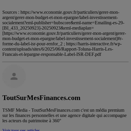
Sources : https://www.economie.gouv.fr/particuliers/gerer-mon-
argent/gerer-mon-budget-et-mon-epargne/label-investissement-
socialement?eml-publisher=hubscore&eml-name=Emailing-es-29-
[BI_433_20250923]-20250923&eml-mediaplan=
[https://www.economie.gouv.fr/particuliers/gerer-mon-argent/gerer-
mon-budget-et-mon-epargne/label-investissement-socialement]#r-
forme-du-label-isr-pour-renfor_2 ; https://harris-interactive.fr/wp-
content/uploads/sites/6/2025/06/Rapport-Toluna-Harris-Les-
Francais-et-lepargne-responsable-Label-ISR-DEF.pdf
ToutSurMesFinances.com
TSMF Media - ToutSurMesFinances.com c'est un média premium
sur les finances personnelles et une agence digitale qui accompagne
les acteurs du patrimoine à 360°
Voir tous ses articles