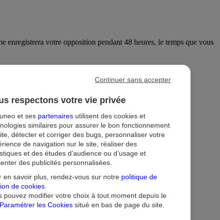
sme enregistrera votre opposition pendant 48 heures, le temps que vous
Continuer sans accepter
s respectons votre vie privée
tuneo et ses
partenaires
utilisent des cookies et
nologies similaires pour assurer le bon fonctionnement
ite, détecter et corriger des bugs, personnaliser votre
rience de navigation sur le site, réaliser des
istiques et des études d’audience ou d’usage et
enter des publicités personnalisées.
ion
Droit au compte et clients fragiles
Dispositif d'alerte
 en savoir plus, rendez-vous sur notre
politique de
ion de cookies
.
 pouvez modifier votre choix à tout moment depuis le
Paramétrer les Cookies
situé en bas de page du site.