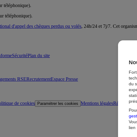
ur téléphonique).
ur téléphonique).
tional d'appel des chèques perdus ou volés
, 24h/24 et 7j/7. Cet organi
onforme
Sécurité
Plan du site
Nou
For
tech
agements RSE
Recrutement
Espace Presse
du s
expé
stat
prés
litique de cookies
Mentions légales
Réglementat
Paramétrer les cookies
Pour
gest
Vous
lien