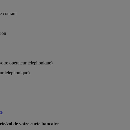
te courant
tion
votre opérateur téléphonique).
ur téléphonique).
te
rte/vol de votre carte bancaire