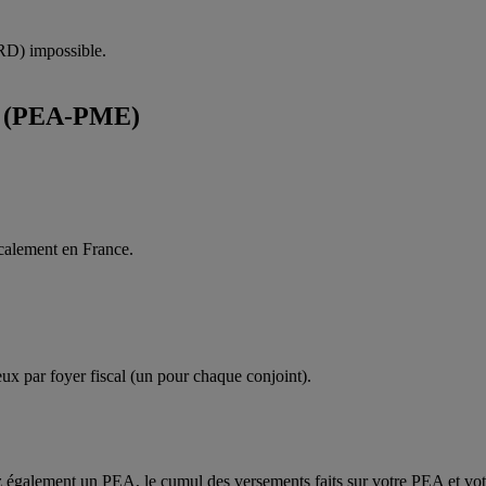
SRD) impossible.
ME (PEA-PME)
calement en France.
ux par foyer fiscal (un pour chaque conjoint).
également un PEA, le cumul des versements faits sur votre PEA et v