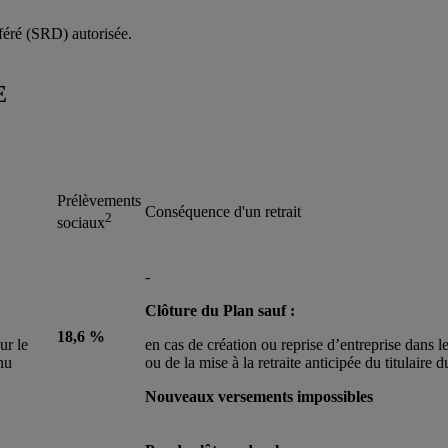
féré (SRD) autorisée.
E
Prélèvements
Conséquence d'un retrait
2
sociaux
-
Clôture du Plan sauf :
18,6 %
ur le
en cas de création ou reprise d’entreprise dans les
nu
ou de la mise à la retraite anticipée du titulair
Nouveaux versements impossibles